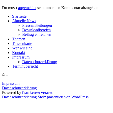
Du musst
angemeldet
sein, um einen Kommentar abzugeben.
Start­sei­te
Aktu­el­le News
Pres­se­mit­tei­lun­gen
Down­load­be­reich
Bei­trag einreichen
The­men
Tras­sen­kar­te
Wer wir sind
Kon­takt
Impres­sum
Daten­schutz­er­klä­rung
Ter­min­über­sicht
©
–
Impressum
Datenschutzerklärung
Powered by
frankenserver.net
Daten­schutz­er­klä­rung
Stolz präsentiert von WordPress