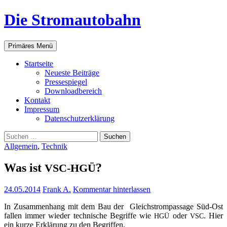
Zum
Die Stromautobahn
Inhalt
springen
Suchen
Primäres Menü
Start­sei­te
Neu­es­te Beiträge
Pres­se­spie­gel
Down­load­be­reich
Kon­takt
Impres­sum
Daten­schutz­er­klä­rung
Suchen
nach:
Allgemein
,
Technik
Was ist
?
VSC-HGÜ
24.05.2014
Frank A.
Kommentar hinterlassen
In Zusam­men­hang mit dem Bau der Gleich­strom­pas­sa­ge Süd-Ost
fal­len immer wie­der tech­ni­sche Begrif­fe wie
oder
. Hier
HGÜ
VSC
ein kur­ze Erklä­rung zu den Begriffen.