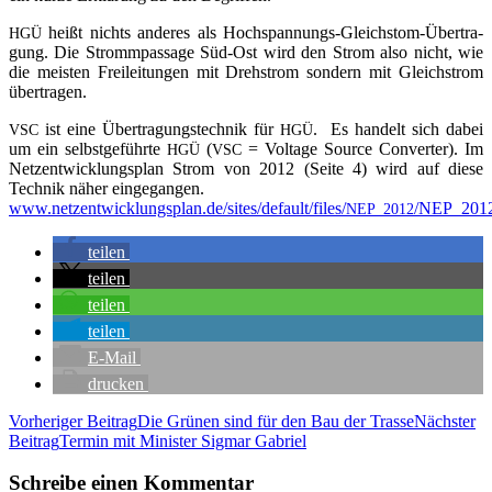
heißt nichts ande­res als Hoch­span­nungs-Gleichstom-Über­tra­
HGÜ
gung. Die Stromm­pas­sa­ge Süd-Ost wird den Strom also nicht, wie
die meis­ten Frei­lei­tun­gen mit Dreh­strom son­dern mit Gleich­strom
übertragen.
ist eine Über­tra­gungs­tech­nik für
. Es han­delt sich dabei
VSC
HGÜ
um ein selbst­ge­führ­te
(
= Vol­ta­ge Source Con­ver­ter). Im
HGÜ
VSC
Netz­ent­wick­lungs­plan Strom von 2012 (Sei­te 4) wird auf die­se
Tech­nik näher ein­ge­gan­gen.
www.netzentwicklungsplan.de/sites/default/files/
/NEP_2012
NEP_2012
tei­len
tei­len
tei­len
tei­len
E‑Mail
dru­cken
Beitragsnavigation
Vorheriger Beitrag
Die Grü­nen sind für den Bau der Trasse
Nächster
Beitrag
Ter­min mit Minis­ter Sig­mar Gabriel
Schreibe einen Kommentar