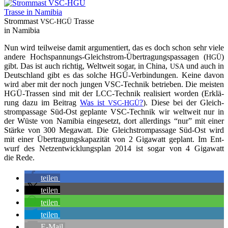
Strom­mast
Tras­se
VSC-HGÜ
in Namibia
Nun wird teil­wei­se damit argu­men­tiert, das es doch schon sehr vie­le
ande­re Hoch­span­nungs-Gleich­strom-Über­tra­gungs­pas­sa­gen (
)
HGÜ
gibt. Das ist auch rich­tig, Welt­weit sogar, in Chi­na,
und auch in
USA
Deutsch­land gibt es das sol­che HGÜ-Ver­bin­dun­gen. Kei­ne davon
wird aber mit der noch jun­gen VSC-Tech­nik betrie­ben. Die meis­ten
HGÜ-Tras­sen sind mit der LCC-Tech­nik rea­li­siert wor­den (Erklä­
rung dazu im Bei­trag
Was ist
?
). Die­se bei der Gleich­
VSC-HGÜ
strom­pas­sa­ge Süd-Ost geplan­te VSC-Tech­nik wir welt­weit nur in
der Wüs­te von Nami­bia ein­ge­setzt, dort aller­dings “nur” mit einer
Stär­ke von 300 Mega­watt. Die Gleich­strom­pas­sa­ge Süd-Ost wird
mit einer Über­tra­gungs­ka­pa­zi­tät von 2 Giga­watt geplant. Im Ent­
wurf des Netz­ent­wick­lungs­plan 2014 ist sogar von 4 Giga­watt
die Rede.
tei­len
tei­len
tei­len
tei­len
E‑Mail