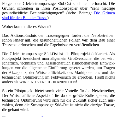
Fol­gen der Gleich­strom­pas­sa­ge Süd-Ost sind nicht erforscht. Die
Grü­nen schrei­ben in ihren Posi­ti­ons­pa­pier über “sehr nied­ri­ge
gesund­heit­li­che Beein­träch­ti­gun­gen” (sie­he Bei­trag:
Die Grü­nen
sind für den Bau der Tras­se
).
Woher kommt die­ses Wissen?
Das Akti­ons­bünd­nis der Tras­sen­geg­ner for­dert die Netz­be­trei­ber­
schon län­ger auf, die gesund­heit­li­chen Fol­gen
vor
dem Bau einer
Tras­se zu erfor­schen und die Ergeb­nis­se zu veröffentlichen.
Die Gleich­strom­pas­sa­ge Süd-Ost ist als Pilot­pro­jekt dekla­riert. Als
Pilot­pro­jekt bezeich­net man
all­ge­mein Groß­ver­su­che, die bei wirt­
schaft­lich, tech­nisch und gesell­schaft­lich risi­ko­be­haf­te­ten Ent­wick­
lun­gen vor die all­ge­mei­ne Ein­füh­rung gesetzt wer­den, um Fra­gen
der Akzep­tanz, der Wirt­schaft­lich­keit, des Markt­po­ten­ti­als und der
tech­ni­schen Opti­mie­rung im Feld­ver­such zu erpro­ben. Heißt nichts
anders als
!
WIR
SIND
VERSUCHKANINCHEN
So ein Pilot­pro­jekt bie­tet somit vie­le Vor­tei­le für die Netz­be­trei­ber,
Der Wirt­schaft­li­che Aspekt dürf­te da die größ­te Rol­le spie­len, die
tech­ni­sche Opti­mie­rung wird sich für die Zukunft sicher auch aus­
zah­len, denn die Strom­pas­sa­ge Süd-Ost ist nicht die ein­zi­ge Tras­se,
die gebaut wird.