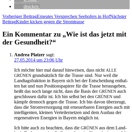
dru­cken
Beitragsnavigation
Vorheriger Beitrag
Erneu­tes Ver­spre­chen See­ho­fers in Hof
Nächster
Beitrag
Kin­der kicken gegen die Stromtrasse
Ein Kommentar zu „Wie ist das jetzt mit
der Gesundheit?“
Andrea Platzer
sagt:
27.05.2014 um 23:06 Uhr
Ich möch­te hier mal dar­auf hin­wei­sen, dass nicht
ALLE
grund­sätz­lich für die Tras­se sind. Nur weil die
GRÜNEN
Land­tags­frak­ti­on in Bay­ern sich bei der Ent­schei­dung ent­hal­
ten hat und nun Posi­ti­ons­pa­pie­re für die Tras­se her­aus­ge­ben,
heißt das noch lan­ge nicht, dass die Basis der
auch
GRÜNEN
geschlos­sen dafür ist. Ich bin selbst bei den
und
GRÜNEN
kämp­fe den­noch gegen die Tras­se. Ich bin davon über­zeugt,
dass die Strom­ver­sor­gung mit erneu­er­ba­ren Ener­gien auch mit
intel­li­gen­ten, klei­nen Ver­tei­ler­net­zen und dem Aus­bau der
rege­ne­ra­ti­ven Ener­gien in Bay­ern mög­lich ist.
Ich bit­te auch zu beach­ten, dass die
aus dem Land­
GRÜNEN