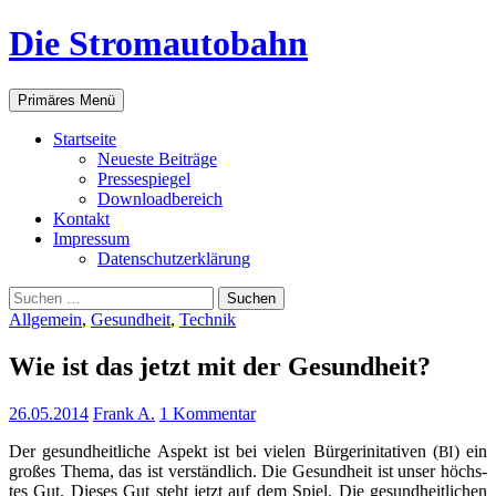
Zum
Die Stromautobahn
Inhalt
springen
Suchen
Primäres Menü
Start­sei­te
Neu­es­te Beiträge
Pres­se­spie­gel
Down­load­be­reich
Kon­takt
Impres­sum
Daten­schutz­er­klä­rung
Suchen
nach:
Allgemein
,
Gesundheit
,
Technik
Wie ist das jetzt mit der Gesundheit?
26.05.2014
Frank A.
1 Kommentar
Der gesund­heit­li­che Aspekt ist bei vie­len Bür­ger­ini­ta­ti­ven (
) ein
BI
gro­ßes The­ma, das ist ver­ständ­lich. Die Gesund­heit ist unser höchs­
tes Gut. Die­ses Gut steht jetzt auf dem Spiel. Die gesund­heit­li­chen