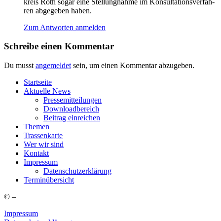
kreis Roth sogar eine Stel­lung­nah­me im Kon­sul­ta­ti­ons­ver­fah­
ren abge­ge­ben haben.
Zum Antworten anmelden
Schreibe einen Kommentar
Du musst
angemeldet
sein, um einen Kommentar abzugeben.
Start­sei­te
Aktu­el­le News
Pres­se­mit­tei­lun­gen
Down­load­be­reich
Bei­trag einreichen
The­men
Tras­sen­kar­te
Wer wir sind
Kon­takt
Impres­sum
Daten­schutz­er­klä­rung
Ter­min­über­sicht
©
–
Impressum