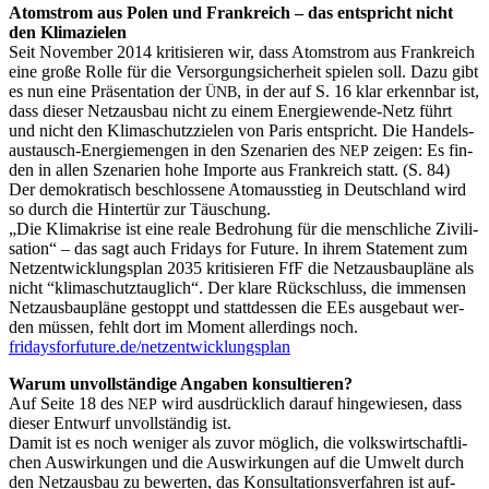
Atom­strom aus Polen und Frank­reich – das ent­spricht nicht
den Klimazielen
Seit Novem­ber 2014 kri­ti­sie­ren wir, dass Atom­strom aus Frank­reich
eine gro­ße Rol­le für die Ver­sor­gung­si­cher­heit spie­len soll. Dazu gibt
es nun eine Prä­sen­ta­ti­on der
, in der auf S. 16 klar erkenn­bar ist,
ÜNB
dass die­ser Netz­aus­bau nicht zu einem Ener­gie­wen­de-Netz führt
und nicht den Kli­ma­schutz­zie­len von Paris ent­spricht. Die Han­dels­
aus­tausch-Ener­gie­men­gen in den Sze­na­ri­en des
zei­gen: Es fin­
NEP
den in allen Sze­na­ri­en hohe Impor­te aus Frank­reich statt. (S. 84)
Der demo­kra­tisch beschlos­se­ne Atom­aus­stieg in Deutsch­land wird
so durch die Hin­ter­tür zur Täuschung.
„Die Kli­ma­kri­se ist eine rea­le Bedro­hung für die mensch­li­che Zivi­li­
sa­ti­on“ – das sagt auch Fri­days for Future. In ihrem State­ment zum
Netz­ent­wick­lungs­plan 2035 kri­ti­sie­ren FfF die Netz­aus­bau­plä­ne als
nicht “kli­ma­schutz­taug­lich“. Der kla­re Rück­schluss, die immensen
Netz­aus­bau­plä­ne gestoppt und statt­des­sen die EEs aus­ge­baut wer­
den müs­sen, fehlt dort im Moment aller­dings noch.
fridaysforfuture.de/netzentwicklungsplan
War­um unvoll­stän­di­ge Anga­ben konsultieren?
Auf Sei­te 18 des
wird aus­drück­lich dar­auf hin­ge­wie­sen, dass
NEP
die­ser Ent­wurf unvoll­stän­dig ist.
Damit ist es noch weni­ger als zuvor mög­lich, die volks­wirt­schaft­li­
chen Aus­wir­kun­gen und die Aus­wir­kun­gen auf die Umwelt durch
den Netz­aus­bau zu bewer­ten, das Kon­sul­ta­ti­ons­ver­fah­ren ist auf­