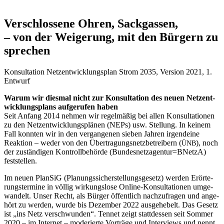
Ver­schlos­se­ne Ohren, Sackgassen,
– von der Wei­ge­rung, mit den Bür­gern zu
sprechen
Kon­sul­ta­ti­on Netz­ent­wick­lungs­plan Strom 2035, Ver­si­on 2021, 1.
Entwurf
War­um wir dies­mal nicht zur Kon­sul­ta­ti­on des neu­en Netz­ent­
wick­lungs­plans auf­ge­ru­fen haben
Seit Anfang 2014 neh­men wir regel­mä­ßig bei allen Kon­sul­ta­tio­nen
zu den Netz­ent­wick­lungs­plä­nen (NEPs) usw. Stel­lung. In kei­nem
Fall konn­ten wir in den ver­gan­ge­nen sie­ben Jah­ren irgend­ei­ne
Reak­ti­on – weder von den Über­tra­gungs­netz­be­trei­bern (
), noch
ÜNB
der zustän­di­gen Kon­troll­be­hör­de (Bundesnetzagentur=BNetzA)
fest­stel­len.
Im neu­en Plan­SiG (Pla­nungs­si­cher­stel­lungs­ge­setz) wer­den Erör­te­
rungs­ter­mi­ne in völ­lig wir­kungs­lo­se Online-Kon­sul­ta­tio­nen umge­
wan­delt. Unser Recht, als Bür­ger öffent­lich nach­zu­fra­gen und ange­
hört zu wer­den, wur­de bis Dezem­ber 2022 aus­ge­he­belt. Das Gesetz
ist „ins Netz ver­schwun­den“. Ten­net zeigt statt­des­sen seit Som­mer
2020 – im Inter­net – mode­rier­te Vor­trä­ge und Inter­views und nennt