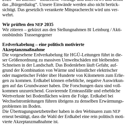
das „Bür­ger­dia­log“. Unse­re Ein­wän­de wer­den also nicht berück­
sich­tigt. Das gesetz­lich ver­an­ker­te Mit­spra­che­recht wird uns ver­
wehrt.
Wir prüf­ten den
2035
NEP
Wir zitie­ren – gekürzt aus den Stel­lung­nah­men
Lein­burg / Akti­
BI
ons­bünd­nis Tras­sen­ge­ge­ner
Erd­ver­ka­be­lung – eine poli­tisch moti­vier­te
Akzeptanzmaßnahme
Die vor­ge­se­he­ne Erd­ver­ka­be­lung für HGÜ-Lei­tun­gen führt in die­
ser Grö­ßen­ord­nung zu mas­si­ven Umwelt­schä­den mit blei­ben­den
Schnei­sen in der Land­schaft. Das Boden­le­ben läuft Gefahr, auf­
grund der Kom­bi­na­ti­on von Wär­me und künst­li­cher elek­tri­scher
oder magne­ti­scher Fel­der über Hun­der­te von Kilo­me­tern zum Erlie­
gen zu kom­men. Erd­ka­bel kön­nen erheb­li­che, nega­ti­ve Aus­wir­kun­
gen auf das Grund­was­ser haben. Die For­schun­gen dazu sind voll­
kom­men unzu­rei­chend. Gra­vie­ren­de Ern­te­aus­fäl­le und erheb­li­che
Wert­ver­lus­te bei Boden­flä­chen wären die Fol­ge. Erd­ka­bel bei
Wech­sel­strom­lei­tun­gen füh­ren übri­gens zu den­sel­ben Erwär­mungs­
pro­ble­men im Boden.
Die Über­tra­gungs­netz­be­trei­ber haben in den Web­i­na­ren zum
NEP
erneut bestä­tigt, dass die Wahl der Erd­ka­bel eine rein poli­tisch moti­
vier­te Akzep­tanz­maß­nah­me ist.