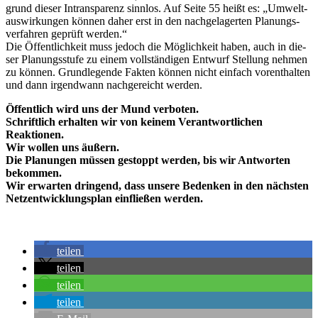
grund die­ser Intrans­pa­renz sinn­los. Auf Sei­te 55 heißt es: „Umwelt­
aus­wir­kun­gen kön­nen daher erst in den nach­ge­la­ger­ten Pla­nungs­
ver­fah­ren geprüft werden.“
Die Öffent­lich­keit muss jedoch die Mög­lich­keit haben, auch in die­
ser Pla­nungs­stu­fe zu einem voll­stän­di­gen Ent­wurf Stel­lung neh­men
zu kön­nen. Grund­le­gen­de Fak­ten kön­nen nicht ein­fach vor­ent­hal­ten
und dann irgend­wann nach­ge­reicht wer­den.
Öffent­lich wird uns der Mund verboten.
Schrift­lich erhal­ten wir von kei­nem Ver­ant­wort­li­chen
Reaktionen.
Wir wol­len uns äußern.
Die Pla­nun­gen müs­sen gestoppt wer­den, bis wir Ant­wor­ten
bekommen.
Wir erwar­ten drin­gend, dass unse­re Beden­ken in den nächs­ten
Netz­ent­wick­lungs­plan ein­flie­ßen werden.
tei­len
tei­len
tei­len
tei­len