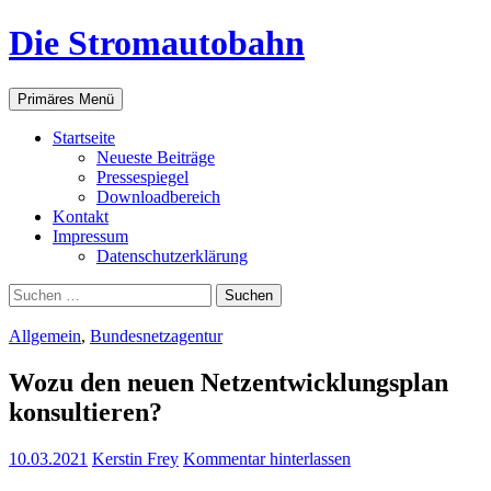
Zum
Die Stromautobahn
Inhalt
springen
Suchen
Primäres Menü
Start­sei­te
Neu­es­te Beiträge
Pres­se­spie­gel
Down­load­be­reich
Kon­takt
Impres­sum
Daten­schutz­er­klä­rung
Suchen
nach:
Allgemein
,
Bundesnetzagentur
Wozu den neu­en Netz­ent­wick­lungs­plan
konsultieren?
10.03.2021
Kerstin Frey
Kommentar hinterlassen