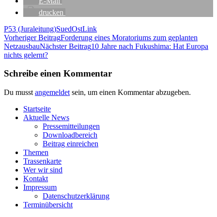
E‑Mail
dru­cken
P53 (Juraleitung)
SuedOstLink
Beitragsnavigation
Vorheriger Beitrag
For­de­rung eines Mora­to­ri­ums zum geplan­ten
Netzausbau
Nächster Beitrag
10 Jah­re nach Fuku­shi­ma: Hat Euro­pa
nichts gelernt?
Schreibe einen Kommentar
Du musst
angemeldet
sein, um einen Kommentar abzugeben.
Start­sei­te
Aktu­el­le News
Pres­se­mit­tei­lun­gen
Down­load­be­reich
Bei­trag einreichen
The­men
Tras­sen­kar­te
Wer wir sind
Kon­takt
Impres­sum
Daten­schutz­er­klä­rung
Ter­min­über­sicht