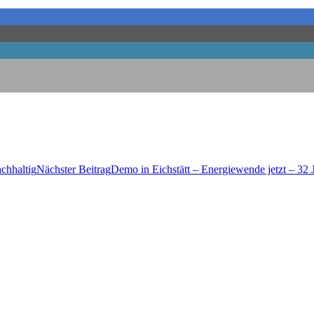
achhaltig
Nächster Beitrag
Demo in Eich­stätt – Ener­gie­wen­de jetzt – 32