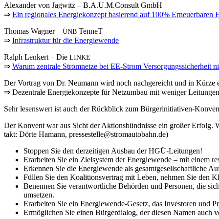
Alex­an­der von Jag­witz – B.A.U.M.Consult GmbH
⇒
Ein regio­na­les Ener­gie­kon­zept basie­rend auf 100% Erneu­er­ba­ren
Tho­mas Wag­ner –
TenneT
ÜNB
⇒
Infra­struk­tur für die Ener­gie­wen­de
Ralph Len­kert – Die
LINKE
⇒
War­um zen­tra­le Strom­net­ze bei EE-Strom Ver­sor­gungs­si­cher­heit n
Der Vor­trag von Dr. Neu­mann wird noch nach­ge­reicht und in Kür­ze
⇒ Dezen­tra­le Ener­gie­kon­zep­te für Netz­um­bau mit weni­ger Leitunge
Sehr lesens­wert ist auch der Rück­blick zum Bür­ger­initia­ti­ven-Kon­v
Der Kon­vent war aus Sicht der Akti­ons­bünd­nis­se ein gro­ßer Erfolg. W
takt: Dör­te Hamann, pressestelle@stromautobahn.de)
Stop­pen Sie den der­zei­ti­gen Aus­bau der HGÜ-Leitungen!
Erar­bei­ten Sie ein Ziel­sys­tem der Ener­gie­wen­de – mit einem res­
Erken­nen Sie die Ener­gie­wen­de als gesamt­ge­sell­schaft­li­che 
Fül­len Sie den Koali­ti­ons­ver­trag mit Leben, neh­men Sie den 
Benen­nen Sie ver­ant­wort­li­che Behör­den und Per­so­nen, die sic
umsetzen.
Erar­bei­ten Sie ein Ener­gie­wen­de-Gesetz, das Inves­to­ren und P
Ermög­li­chen Sie einen Bür­ger­dia­log, der die­sen Namen auch ve