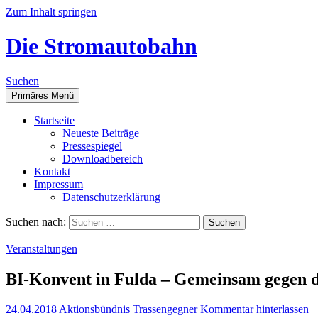
Zum Inhalt springen
Die Stromautobahn
Suchen
Primäres Menü
Start­sei­te
Neu­es­te Beiträge
Pres­se­spie­gel
Down­load­be­reich
Kon­takt
Impres­sum
Daten­schutz­er­klä­rung
Suchen nach:
Veranstaltungen
BI-Kon­vent in Ful­da – Gemein­sam gegen de
24.04.2018
Aktionsbündnis Trassengegner
Kommentar hinterlassen