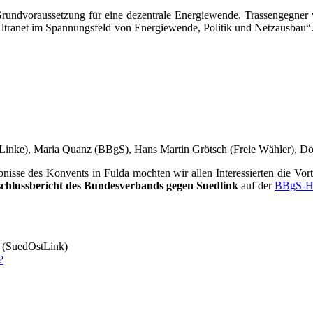
nd­vor­aus­set­zung für eine dezen­tra­le Ener­gie­wen­de. Tras­sen­geg­ner 
net im Span­nungs­feld von Ener­gie­wen­de, Poli­tik und Netz­aus­bau“. Di
in­ke), Maria Quanz (BBgS), Hans Mar­tin Grötsch (Freie Wäh­ler), Dö
­se des Kon­vents in Ful­da möch­ten wir allen Inter­es­sier­ten die Vor­tr
chluss­be­richt des Bun­des­ver­bands gegen Sued­link
auf der
BBgS-H
 (Sued­Ost­Link)
?