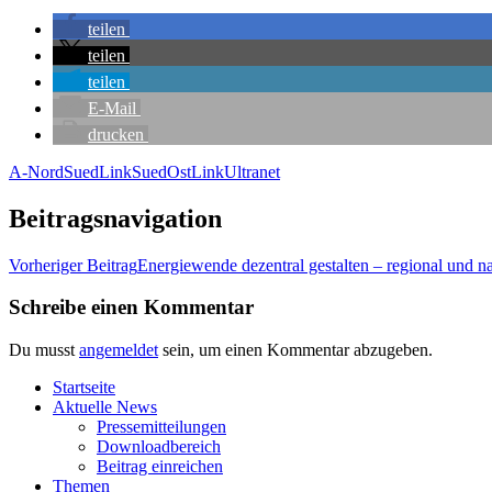
tei­len
tei­len
tei­len
E‑Mail
dru­cken
A-Nord
SuedLink
SuedOstLink
Ultranet
Beitragsnavigation
Vorheriger Beitrag
Ener­gie­wen­de dezen­tral gestal­ten – regio­nal und n
Schreibe einen Kommentar
Du musst
angemeldet
sein, um einen Kommentar abzugeben.
Start­sei­te
Aktu­el­le News
Pres­se­mit­tei­lun­gen
Down­load­be­reich
Bei­trag einreichen
The­men