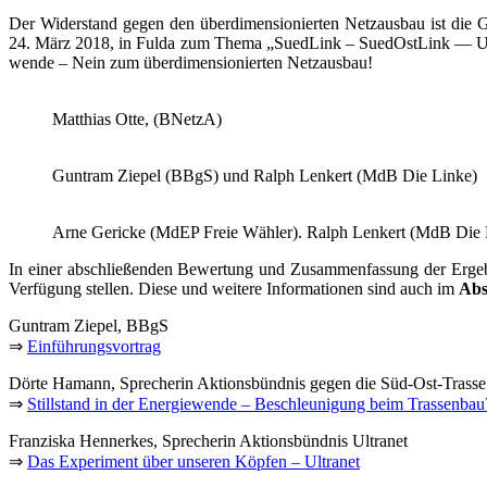
Der Wider­stand gegen den über­di­men­sio­nier­ten Netz­aus­bau ist die Gru
24. März 2018, in Ful­da zum The­ma „Sued­Link – Sued­Ost­Link — Ultra­
wen­de – Nein zum über­di­men­sio­nier­ten Netzausbau!
Mat­thi­as Otte, (BNetzA)
Gun­tram Zie­pel (BBgS) und Ralph Len­kert (MdB Die Linke)
Arne Geri­cke (MdEP Freie Wäh­ler). Ralph Len­kert (MdB Die L
In einer abschlie­ßen­den Bewer­tung und Zusam­men­fas­sung der Ergeb­nis
Ver­fü­gung stel­len. Die­se und wei­te­re Infor­ma­tio­nen sind auch im
Abs
Gun­tram Zie­pel, BBgS
⇒
Ein­füh­rungs­vor­trag
Dör­te Hamann, Spre­che­rin Akti­ons­bünd­nis gegen die Süd-Ost-Tras­se
⇒
Still­stand in der Ener­gie­wen­de – Beschleu­ni­gung beim Trassenbau
Fran­zis­ka Hen­ner­kes, Spre­che­rin Akti­ons­bünd­nis Ultranet
⇒
Das Expe­ri­ment über unse­ren Köp­fen – Ultranet