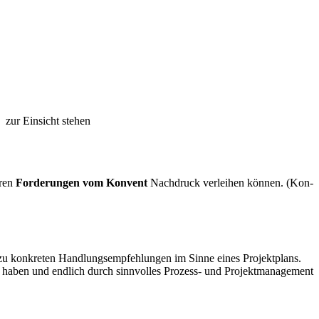
zur Ein­sicht stehen
­ren
For­de­run­gen vom Kon­vent
Nach­druck ver­lei­hen kön­nen. (Kon­
u kon­kre­ten Hand­lungs­emp­feh­lun­gen im Sin­ne eines Projektplans.
 haben und end­lich durch sinn­vol­les Pro­zess- und Pro­jekt­ma­nage­ment