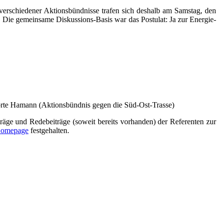
ver­schie­de­ner Akti­ons­bünd­nis­se tra­fen sich des­halb am Sams­tag, den
e gemein­sa­me Dis­kus­si­ons-Basis war das Pos­tu­lat: Ja zur Ener­gie­
r­te Hamann (Akti­ons­bünd­nis gegen die Süd-Ost-Trasse)
ä­ge und Rede­bei­trä­ge (soweit bereits vor­han­den) der Refe­ren­ten zur
ome­page
festgehalten.