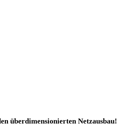
n über­di­men­sio­nier­ten Netzausbau!