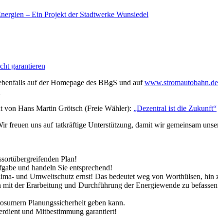
 Ener­gien – Ein Pro­jekt der Stadt­wer­ke Wunsiedel
icht garantieren
 eben­falls auf der Home­page des BBgS und auf
www.stromautobahn.de
n
ent von Hans Mar­tin Grötsch (Freie Wäh­ler):
„Dezen­tral ist die Zukunft“
ir freu­en uns auf tat­kräf­ti­ge Unter­stüt­zung, damit wir gemein­sam unse
sort­über­grei­fen­den Plan!
Auf­ga­be und han­deln Sie entsprechend!
Kli­ma- und Umwelt­schutz ernst! Das bedeu­tet weg von Wort­hül­sen, hin z
h mit der Erar­bei­tung und Durch­füh­rung der Ener­gie­wen­de zu befas­sen
ro­sumern Pla­nungs­si­cher­heit geben kann.
r­dient und Mit­be­stim­mung garantiert!