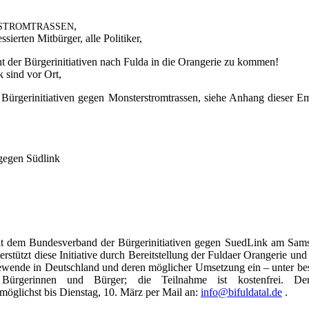
,
STROMTRASSEN
sier­ten Mit­bür­ger, alle Politiker,
er Bür­ger­initia­ti­ven nach Ful­da in die Oran­ge­rie zu kom­men!
ik sind vor Ort,
ür­ger­initia­ti­ven gegen Mons­ter­strom­tras­sen, sie­he Anhang die­ser
en gegen Süd­link
r­beit mit dem Bun­des­ver­band der Bür­ger­initia­ti­ven gegen Sued­Link
­stützt die­se Initia­ti­ve durch Bereit­stel­lung der Ful­da­er Oran­ge­rie und
­gie­wen­de in Deutsch­land und deren mög­li­cher Umset­zung ein – unter b
 Bür­ge­rin­nen und Bür­ger; die Teil­nah­me ist kos­ten­frei. Der 
mög­lichst bis Diens­tag, 10. März per Mail an:
info@bifuldatal.de
.