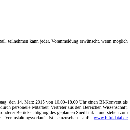
 Email, teil­neh­men kann jeder, Vor­anmel­dung erwünscht, wenn mög­lich
 am Sams­tag, den 14. März 2015 von 10.00–18.00 Uhr einen BI-Kon­vent als
 durch per­so­nel­le Mit­ar­beit. Ver­tre­ter aus den Berei­chen Wis­sen­schaft,
eson­de­rer Berück­sich­ti­gung des geplan­ten Sued­Link – und ste­hen zum
Ver­an­stal­tungs­ver­lauf ist ein­zu­se­hen auf:
www.bifuldatal.de