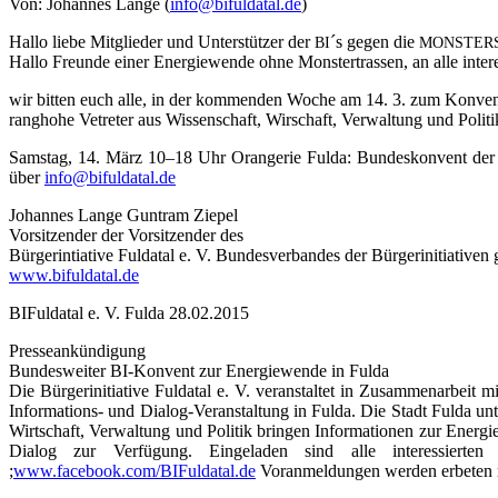
Von: Johan­nes Lan­ge (
info@bifuldatal.de
)
Hal­lo lie­be Mit­glie­der und Unter­stüt­zer der
´s gegen die
BI
MONSTER
Hal­lo Freun­de einer Ener­gie­wen­de ohne Mons­ter­tras­sen, an alle inter­es­
wir bit­ten euch alle, in der kom­men­den Woche am 14. 3. zum Kon­vent d
rang­ho­he Vetre­ter aus Wis­sen­schaft, Wir­schaft, Ver­wal­tung und Poli­t
Sams­tag, 14. März 10–18 Uhr Oran­ge­rie Ful­da: Bun­des­kon­vent der B
über
info@bifuldatal.de
Johan­nes Lan­ge Gun­tram Zie­pel
Vor­sit­zen­der der Vor­sit­zen­der des
Bür­ger­intia­ti­ve Ful­da­tal e. V. Bun­des­ver­ban­des der Bür­ger­initia­ti­v
www.bifuldatal.de
BIFul­da­tal e. V. Ful­da 28.02.2015
Pres­se­an­kün­di­gung
Bun­des­wei­ter BI-Kon­vent zur Ener­gie­wen­de in Ful­da
Die Bür­ger­initia­ti­ve Ful­da­tal e. V. ver­an­stal­tet in Zusam­men­a
Infor­ma­ti­ons- und Dia­log-Ver­an­stal­tung in Ful­da. Die Stadt Ful­da unter
Wirt­schaft, Ver­wal­tung und Poli­tik brin­gen Infor­ma­tio­nen zur Ener
Dia­log zur Ver­fü­gung. Ein­ge­la­den sind alle inter­es­sier­ten
;
www.facebook.com/BIFuldatal.de
Vor­anmel­dun­gen wer­den erbe­ten 