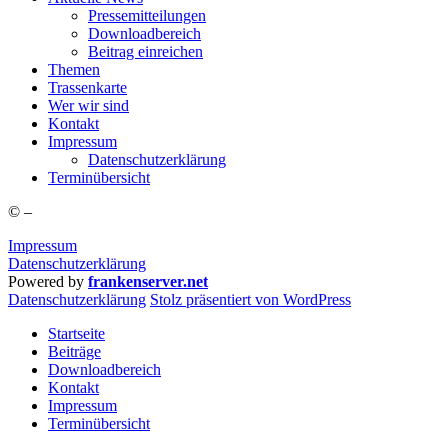
Pres­se­mit­tei­lun­gen
Down­load­be­reich
Bei­trag einreichen
The­men
Tras­sen­kar­te
Wer wir sind
Kon­takt
Impres­sum
Daten­schutz­er­klä­rung
Ter­min­über­sicht
©
–
Impressum
Datenschutzerklärung
Powered by
frankenserver.net
Daten­schutz­er­klä­rung
Stolz präsentiert von WordPress
Startseite
Beiträge
Downloadbereich
Kontakt
Impressum
Terminübersicht