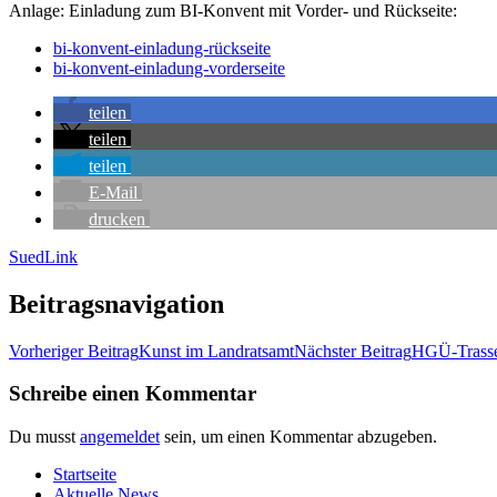
Anla­ge: Ein­la­dung zum BI-Kon­vent mit Vor­der- und Rückseite:
bi-kon­vent-ein­la­dung-rück­sei­te
bi-kon­vent-ein­la­dung-vor­der­sei­te
tei­len
tei­len
tei­len
E‑Mail
dru­cken
SuedLink
Beitragsnavigation
Vorheriger Beitrag
Kunst im Landratsamt
Nächster Beitrag
HGÜ-Tras­se
Schreibe einen Kommentar
Du musst
angemeldet
sein, um einen Kommentar abzugeben.
Start­sei­te
Aktu­el­le News