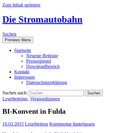
Zum Inhalt springen
Die Stromautobahn
Suchen
Primäres Menü
Start­sei­te
Neu­es­te Beiträge
Pres­se­spie­gel
Down­load­be­reich
Kon­takt
Impres­sum
Daten­schutz­er­klä­rung
Suchen nach:
Leserbeiträge
,
Veranstaltungen
BI-Kon­vent in Fulda
10.03.2015
Leserbeitrag
Kommentar hinterlassen