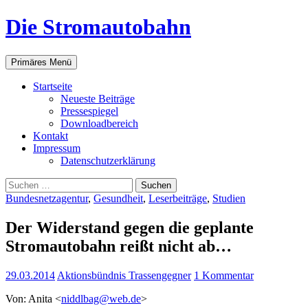
Zum
Die Stromautobahn
Inhalt
springen
Suchen
Primäres Menü
Start­sei­te
Neu­es­te Beiträge
Pres­se­spie­gel
Down­load­be­reich
Kon­takt
Impres­sum
Daten­schutz­er­klä­rung
Suchen
nach:
Bundesnetzagentur
,
Gesundheit
,
Leserbeiträge
,
Studien
Der Wider­stand gegen die geplan­te
Strom­au­to­bahn reißt nicht ab…
29.03.2014
Aktionsbündnis Trassengegner
1 Kommentar
Von: Ani­ta <
niddlbag@web.de
>