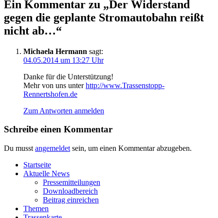
Ein Kommentar zu „Der Wider­stand
gegen die geplan­te Strom­au­to­bahn reißt
nicht ab…“
Michaela Hermann
sagt:
04.05.2014 um 13:27 Uhr
Dan­ke für die Unterstützung!
Mehr von uns unter
http://www.Trassenstopp-
Rennertshofen.de
Zum Antworten anmelden
Schreibe einen Kommentar
Du musst
angemeldet
sein, um einen Kommentar abzugeben.
Start­sei­te
Aktu­el­le News
Pres­se­mit­tei­lun­gen
Down­load­be­reich
Bei­trag einreichen
The­men
Tras­sen­kar­te