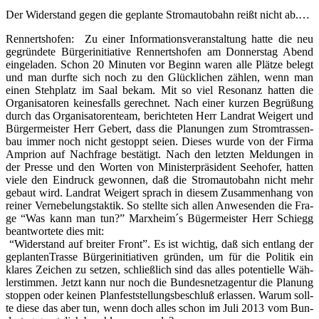
Der Wider­stand gegen die geplan­te Strom­au­to­bahn reißt nicht ab.…
Ren­nerts­ho­fen: Zu einer Infor­ma­ti­ons­ver­an­stal­tung hat­te die neu
gegrün­de­te Bür­ger­initia­ti­ve Ren­nerts­ho­fen am Don­ners­tag Abend
ein­ge­la­den. Schon 20 Minu­ten vor Beginn waren alle Plät­ze belegt
und man durf­te sich noch zu den Glück­li­chen zäh­len, wenn man
einen Steh­platz im Saal bekam. Mit so viel Reso­nanz hat­ten die
Orga­ni­sa­to­ren kei­nes­falls gerech­net. Nach einer kur­zen Begrü­ßung
durch das Orga­ni­sa­to­ren­team, berich­te­ten Herr Land­rat Wei­gert und
Bür­ger­meis­ter Herr Gebert, dass die Pla­nun­gen zum Strom­tras­sen­
bau immer noch nicht gestoppt sei­en. Die­ses wur­de von der Fir­ma
Ampri­on auf Nach­fra­ge bestä­tigt. Nach den letz­ten Mel­dun­gen in
der Pres­se und den Wor­ten von Minis­ter­prä­si­dent See­ho­fer, hat­ten
vie­le den Ein­druck gewon­nen, daß die Strom­au­to­bahn nicht mehr
gebaut wird. Land­rat Wei­gert sprach in die­sem Zusam­men­hang von
rei­ner Ver­ne­be­lungs­tak­tik. So stell­te sich allen Anwe­sen­den die Fra­
ge “Was kann man tun?” Marxheim´s Büger­meis­ter Herr Schiegg
beant­wor­te­te dies mit:
“Wider­stand auf brei­ter Front”. Es ist wich­tig, daß sich ent­lang der
geplan­ten­Tras­se Bür­ger­initia­ti­ven grün­den, um für die Poli­tik ein
kla­res Zei­chen zu set­zen, schließ­lich sind das alles poten­ti­el­le Wäh­
ler­stim­men. Jetzt kann nur noch die Bun­des­netz­agen­tur die Pla­nung
stop­pen oder kei­nen Plan­fest­stel­lungs­be­schluß erlas­sen. War­um soll­
te die­se das aber tun, wenn doch alles schon im Juli 2013 vom Bun­