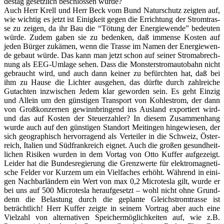
des­tag gesetz­lich beschlos­sen wur­de?
Auch Herr Krell und Herr Beck vom Bund Natur­schutz zeig­ten auf,
wie wich­tig es jetzt ist Einig­keit gegen die Errich­tung der Strom­tras­
se zu zei­gen, da ihr Bau die “Tötung der Ener­gie­wen­de” bedeu­ten
wür­de. Zudem gaben sie zu beden­ken, daß immense Kos­ten auf
jeden Bür­ger zukä­men, wenn die Tras­se im Namen der Ener­gie­wen­
de gebaut wür­de. Das kann man jetzt schon auf sei­ner Strom­ab­rech­
nung als EEG-Umla­ge sehen. Dass die Mons­ter­strom­au­to­bahn nicht
gebraucht wird, und auch dann kei­ner zu befürch­ten hat, daß bei
ihm zu Hau­se die Lich­ter aus­ge­hen, das dürf­te durch zahl­rei­che
Gut­ach­ten inzwi­schen Jedem klar gewor­den sein. Es geht Ein­zig
und Allein um den güns­ti­gen Trans­port von Koh­lestrom, der dann
von Groß­kon­zer­nen gewinn­brin­gend ins Aus­land expor­tiert wird-
und das auf Kos­ten der Steu­er­zah­ler? In die­sem Zusam­men­hang
wur­de auch auf den güns­ti­gen Stand­ort Meit­in­gen hin­ge­wie­sen, der
sich geo­gra­phisch her­vor­ra­gend als Ver­tei­ler in die Schweiz, Öster­
reich, Ita­li­en und Süd­frank­reich eig­net. Auch die gro­ßen gesund­heit­
li­chen Risi­ken wur­den in dem Vor­tag von Otto Kuf­fer auf­ge­zeigt.
Lei­der hat die Bun­des­re­gie­rung die Grenz­wer­te für elek­tro­ma­gne­ti­
sche Fel­der vor Kur­zem um ein Viel­fa­ches erhöht. Wäh­rend in eini­
gen Nach­bar­län­dern ein Wert von max 0,2 Micro­tes­la gilt, wur­de er
bei uns auf 500 Micro­tes­la her­auf­ge­setzt – wohl nicht ohne Grund-
denn die Belas­tung durch die geplan­te Gleich­strom­tras­se ist
beträcht­lich! Herr Kuf­fer zeig­te in sei­nem Vor­trag aber auch eine
Viel­zahl von alter­na­ti­ven Spei­cher­mög­lich­kei­ten auf, wie z.B.