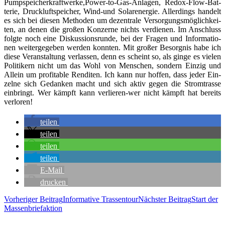
Pumpspeicherkraftwerke,Power-to-Gas-Anlagen, Redox-Flow-Bat­
te­rie, Druck­luft­spei­cher, Wind-und Solar­ener­gie. Aller­dings han­delt
es sich bei die­sen Metho­den um dezen­tra­le Ver­sor­gungs­mög­lich­kei­
ten, an denen die gro­ßen Kon­zer­ne nichts ver­die­nen. Im Anschluss
folg­te noch eine Dis­kus­si­ons­run­de, bei der Fra­gen und Infor­ma­tio­
nen wei­ter­ge­ge­ben wer­den konn­ten. Mit gro­ßer Besorg­nis habe ich
die­se Ver­an­stal­tung ver­las­sen, denn es scheint so, als gin­ge es vie­len
Poli­ti­kern nicht um das Wohl von Men­schen, son­dern Ein­zig und
Allein um pro­fi­ta­ble Ren­di­ten. Ich kann nur hof­fen, dass jeder Ein­
zel­ne sich Gedan­ken macht und sich aktiv gegen die Strom­tras­se
ein­bringt. Wer kämpft kann ver­lie­ren-wer nicht kämpft hat bereits
verloren!
tei­len
tei­len
tei­len
tei­len
E‑Mail
dru­cken
Beitragsnavigation
Vorheriger Beitrag
Infor­ma­ti­ve Trassentour
Nächster Beitrag
Start der
Massenbriefaktion