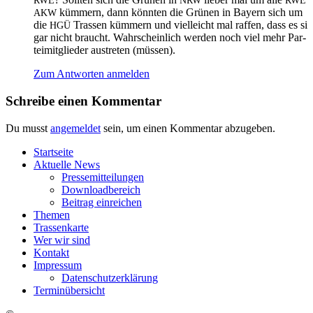
RWE
NRW
RWE
küm­mern, dann könn­ten die Grü­nen in Bay­ern sich um
AKW
die
Tras­sen küm­mern und viel­leicht mal raf­fen, dass es si
HGÜ
gar nicht braucht. Wahr­schein­lich wer­den noch viel mehr Par­
tei­mit­glie­der aus­tre­ten (müs­sen).
Zum Antworten anmelden
Schreibe einen Kommentar
Du musst
angemeldet
sein, um einen Kommentar abzugeben.
Start­sei­te
Aktu­el­le News
Pres­se­mit­tei­lun­gen
Down­load­be­reich
Bei­trag einreichen
The­men
Tras­sen­kar­te
Wer wir sind
Kon­takt
Impres­sum
Daten­schutz­er­klä­rung
Ter­min­über­sicht