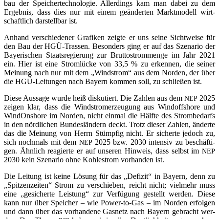
bau der Spei­cher­tech­no­lo­gie. Aller­dings kam man dabei zu dem
Ergeb­nis, dass dies nur mit einem geän­der­ten Markt­mo­dell wirt­
schaft­lich dar­stell­bar ist.
Anhand ver­schie­de­ner Gra­fi­ken zeig­te er uns sei­ne Sicht­wei­se für
den Bau der HGÜ-Tras­sen. Beson­ders ging er auf das Sze­na­rio der
Baye­ri­schen Staats­re­gie­rung zur Brut­to­strom­men­ge im Jahr 2021
ein. Hier ist eine Strom­lü­cke von 33,5 % zu erken­nen, die sei­ner
Mei­nung nach nur mit dem „Wind­strom“ aus dem Nor­den, der über
die HGÜ-Lei­tun­gen nach Bay­ern kom­men soll, zu schlie­ßen ist.
Die­se Aus­sa­ge wur­de heiß dis­ku­tiert. Die Zah­len aus dem
2025
NEP
zei­gen klar, dass die Wind­strom­erzeu­gung aus Wind­off­shore und
Win­dOnshore im Nor­den, nicht ein­mal die Hälf­te des Strom­be­darfs
in den nörd­li­chen Bun­des­län­dern deckt. Trotz die­ser Zah­len, änder­te
das die Mei­nung von Herrn Stümp­fig nicht. Er sicher­te jedoch zu,
sich noch­mals mit dem
2025 bzw. 2030 inten­siv zu beschäf­ti­
NEP
gen. Ähn­lich reagier­te er auf unse­ren Hin­weis, dass selbst im
NEP
2030 kein Sze­na­rio ohne Koh­lestrom vor­han­den ist.
Die Lei­tung ist kei­ne Lösung für das „Defi­zit“ in Bay­ern, denn zu
„Spit­zen­zei­ten“ Strom zu ver­schie­ben, reicht nicht; viel­mehr muss
eine „gesi­cher­te Leis­tung“ zur Ver­fü­gung gestellt wer­den. Die­se
kann nur über Spei­cher – wie Power-to-Gas – im Nor­den erfol­gen
und dann über das vor­han­de­ne Gas­netz nach Bay­ern gebracht wer­