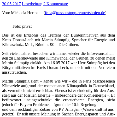
30.05.2017
Leserbeitrag
2 Kommentare
Von: Michae­la Her­mann (
freia@trassenstopp-
rennertshofen.de
)
Foto: pri­vat
Das ist das Ergeb­nis des Tref­fens der Bür­ger­initia­ti­ven aus dem
Kreis Donau-Lech mit Mar­tin Stümp­fig, Spre­cher für Ener­gie und
Kli­ma­schutz, MdL, Bünd­nis 90 – Die Grünen.
Seit vie­len Jah­ren besu­chen wir immer wie­der die Info­ver­an­stal­tun­
gen zu Ener­gie­wen­de und Kli­ma­wan­del der Grü­nen, zu denen meist
Mar­tin Stümp­fig ein­lädt. Am 16.05.2017 war Herr Stümp­fig bei den
Bür­ger­initia­ti­ven im Kreis Donau-Lech, um sich mit den Ver­tre­tern
auszutauschen.
Mar­tin Stümp­fig sieht – genau wie wir – die in Paris beschos­se­nen
Kli­ma­zie­le auf­grund der momen­ta­nen Kli­ma­po­li­tik in Deutsch­land,
als ver­mut­lich nicht erreich­bar. Eben­so ist er ein­deu­tig für den Aus­
stieg aus der fos­si­len Ener­gie – ins­be­son­de­re der Koh­le­en­er­gie -. Er
befür­wor­tet unein­ge­schränkt die erneu­er­ba­ren Ener­gien, sieht
jedoch für Bay­ern Pro­ble­me auf­grund der 10‑h Regelung
und dem rück­läu­fi­gen Zubau von PV-Anla­gen, (Was­ser­kraft ist aus­
ge­reizt). Er teilt unse­re Mei­nung in Sachen Ener­gie­spa­ren und Aus­