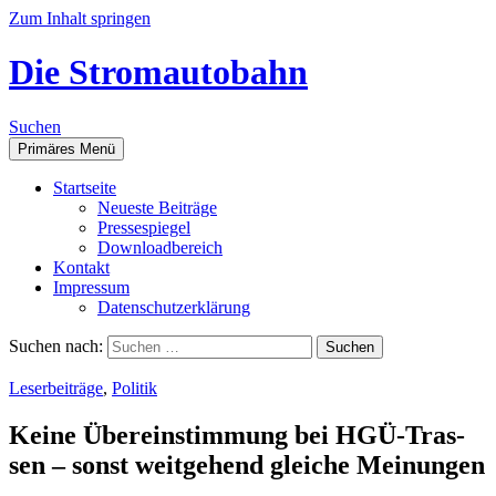
Zum Inhalt springen
Die Stromautobahn
Suchen
Primäres Menü
Start­sei­te
Neu­es­te Beiträge
Pres­se­spie­gel
Down­load­be­reich
Kon­takt
Impres­sum
Daten­schutz­er­klä­rung
Suchen nach:
Leserbeiträge
,
Politik
Kei­ne Über­ein­stim­mung bei HGÜ-Tras­
sen – sonst weit­ge­hend glei­che Meinungen