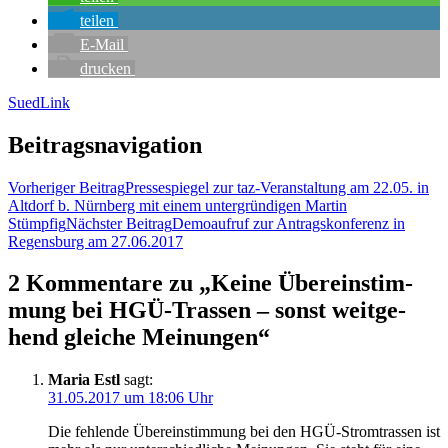
tei­len
E‑Mail
dru­cken
SuedLink
Beitragsnavigation
Vorheriger Beitrag
Pres­se­spie­gel zur taz-Ver­an­stal­tung am 22.05. in
Alt­dorf b. Nürn­berg mit einem unter­grün­di­gen Mar­tin
Stümpfig
Nächster Beitrag
Demo­auf­ruf zur Antrags­kon­fe­renz in
Regens­burg am 27.06.2017
2 Kommentare zu „Kei­ne Über­ein­stim­
mung bei HGÜ-Tras­sen – sonst weit­ge­
hend glei­che Meinungen“
Maria Estl
sagt:
31.05.2017 um 18:06 Uhr
Die feh­len­de Über­ein­stim­mung bei den HGÜ-Strom­tras­sen ist