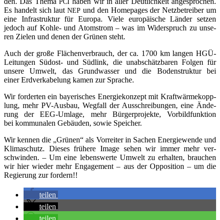
den. Das The­ma
haben wir in aller Deut­lich­keit ange­spro­chen.
PCI
Es han­delt sich laut
und den Home­pages der Netz­be­trei­ber um
NEP
eine Infra­struk­tur für Euro­pa. Vie­le euro­päi­sche Län­der set­zen
jedoch auf Koh­le- und Atom­strom – was im Wider­spruch zu unse­
ren Zie­len und denen der Grü­nen steht.
Auch der gro­ße Flä­chen­ver­brauch, der ca. 1700 km lan­gen HGÜ-
Lei­tun­gen Süd­ost- und Süd­link, die unab­schätz­ba­ren Fol­gen für
unse­re Umwelt, das Grund­was­ser und die Boden­struk­tur bei
einer Erd­ver­ka­be­lung kamen zur Sprache.
Wir for­der­ten ein baye­ri­sches Ener­gie­kon­zept mit Kraft­wär­me­kopp­
lung, mehr PV-Aus­bau, Weg­fall der Aus­schrei­bun­gen, eine Ände­
rung der EEG-Umla­ge, mehr Bür­ger­pro­jek­te, Vor­bild­funk­ti­on
bei kom­mu­na­len Gebäu­den, sowie Speicher.
Wir ken­nen die „Grü­nen“ als Vor­rei­ter in Sachen Ener­gie­wen­de und
Kli­ma­schutz. Die­ses frü­he­re Image sehen wir immer mehr ver­
schwin­den. – Um eine lebens­wer­te Umwelt zu erhal­ten, brau­chen
wir hier wie­der mehr Enga­ge­ment – aus der Oppo­si­ti­on – um die
Regie­rung zur fordern!!
tei­len
tei­len
tei­len