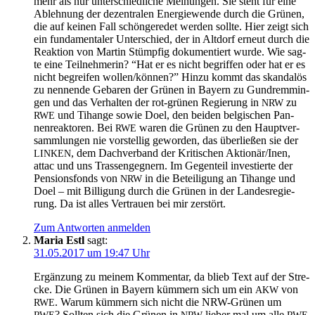
mehr als nur unter­schied­li­che Mei­nun­gen. Sie steht für eine
Ableh­nung der dezen­tra­len Ener­gie­wen­de durch die Grü­nen,
die auf kei­nen Fall schön­ge­re­det wer­den soll­te. Hier zeigt sich
ein fun­da­men­ta­ler Unter­schied, der in Alt­dorf erneut durch die
Reak­ti­on von Mar­tin Stümp­fig doku­men­tiert wur­de. Wie sag­
te eine Teil­neh­me­rin? “Hat er es nicht begrif­fen oder hat er es
nicht begrei­fen wollen/können?” Hin­zu kommt das skan­da­lös
zu nen­nen­de Geba­ren der Grü­nen in Bay­ern zu Gund­rem­min­
gen und das Ver­hal­ten der rot-grü­nen Regie­rung in
zu
NRW
und Tihan­ge sowie Doel, den bei­den bel­gi­schen Pan­
RWE
nen­re­ak­to­ren. Bei
waren die Grü­nen zu den Haupt­ver­
RWE
samm­lun­gen nie vor­stel­lig gewor­den, das über­lie­ßen sie der
, dem Dach­ver­band der Kri­ti­schen Aktionär/Inen,
LINKEN
attac und uns Tras­sen­geg­nern. Im Gegen­teil inves­tier­te der
Pen­si­ons­fonds von
in die Betei­li­gung an Tihan­ge und
NRW
Doel – mit Bil­li­gung durch die Grü­nen in der Lan­des­re­gie­
rung. Da ist alles Ver­trau­en bei mir zerstört.
Zum Antworten anmelden
Maria Estl
sagt:
31.05.2017 um 19:47 Uhr
Ergän­zung zu mei­nem Kom­men­tar, da blieb Text auf der Stre­
cke. Die Grü­nen in Bay­ern küm­mern sich um ein
von
AKW
. War­um küm­mern sich nicht die NRW-Grü­nen um
RWE
? Soll­ten sich die Grü­nen in
lie­ber mal um alle