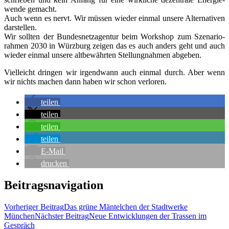
wen­de gemacht.
Auch wenn es nervt. Wir müs­sen wie­der ein­mal unse­re Alter­na­ti­ven
dar­stel­len.
Wir soll­ten der Bun­des­netz­agen­tur beim Work­shop zum Sze­na­rio­
rah­men 2030 in Würz­burg zei­gen das es auch anders geht und auch
wie­der ein­mal unse­re alt­be­währ­ten Stel­lung­nah­men abgeben.
Viel­leicht drin­gen wir irgend­wann auch ein­mal durch. Aber wenn
wir nichts machen dann haben wir schon verloren.
tei­len
tei­len
tei­len
tei­len
E‑Mail
dru­cken
Beitragsnavigation
Vorheriger Beitrag
Das grü­ne Män­tel­chen der Stadt­wer­ke
München
Nächster Beitrag
Neue Ent­wick­lun­gen der Tras­sen im
Gespräch