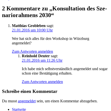
2 Kommentare zu „Kon­sul­ta­ti­on des Sze­
na­rio­rah­mens 2030“
Matthias Grobleben
sagt:
21.01.2016 um 10:00 Uhr
Wer hat sich alles für den Work­shop in Würz­burg
angemeldet?
Zum Antworten anmelden
Reinhold Deuter
sagt:
21.01.2016 um 11:26 Uhr
Ich habe mich selbst­ver­ständ­lich ange­mel­det und sogar
schon eine Bestä­ti­gung erhalten.
Zum Antworten anmelden
Schreibe einen Kommentar
Du musst
angemeldet
sein, um einen Kommentar abzugeben.
Start­sei­te