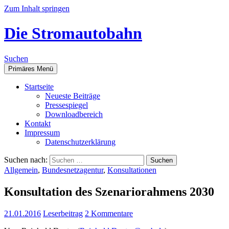
Zum Inhalt springen
Die Stromautobahn
Suchen
Primäres Menü
Start­sei­te
Neu­es­te Beiträge
Pres­se­spie­gel
Down­load­be­reich
Kon­takt
Impres­sum
Daten­schutz­er­klä­rung
Suchen nach:
Allgemein
,
Bundesnetzagentur
,
Konsultationen
Kon­sul­ta­ti­on des Sze­na­rio­rah­mens 2030
21.01.2016
Leserbeitrag
2 Kommentare