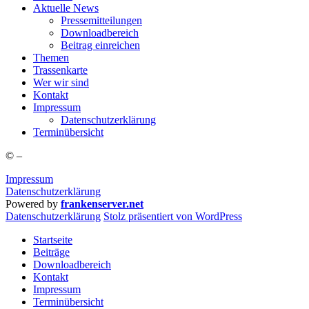
Aktu­el­le News
Pres­se­mit­tei­lun­gen
Down­load­be­reich
Bei­trag einreichen
The­men
Tras­sen­kar­te
Wer wir sind
Kon­takt
Impres­sum
Daten­schutz­er­klä­rung
Ter­min­über­sicht
©
–
Impressum
Datenschutzerklärung
Powered by
frankenserver.net
Daten­schutz­er­klä­rung
Stolz präsentiert von WordPress
Startseite
Beiträge
Downloadbereich
Kontakt
Impressum
Terminübersicht