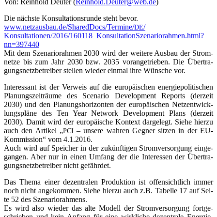
Von: Rein­hold Deu­ter (
Reinhold.Deuter@web.de
)
Die nächs­te Kon­sul­ta­ti­ons­run­de steht bevor.
www.netzausbau.de/
SharedDocs/Termine/
/
DE
Konsultationen/2016/160118_
Kon­sul­ta­ti­onSze­na­rio­rah­men.
html?
nn=397440
Mit dem Sze­na­rio­rah­men 2030 wird der wei­te­re Aus­bau der Strom­
net­ze bis zum Jahr 2030 bzw. 2035 vor­an­ge­trie­ben. Die Über­tra­
gungs­netz­be­trei­ber stel­len wie­der ein­mal ihre Wün­sche vor.
Inter­es­sant ist der Ver­weis auf die euro­päi­schen ener­gie­po­li­ti­schen
Pla­nungs­zeit­räu­me des Sce­na­rio Deve­lo­p­ment Reports (der­zeit
2030) und den Pla­nungs­ho­ri­zon­ten der euro­päi­schen Netz­ent­wick­
lungs­plä­ne des Ten Year Net­work Deve­lo­p­ment Plans (der­zeit
2030). Damit wird der euro­päi­sche Kon­text dar­ge­legt. Sie­he hier­zu
auch den Arti­kel „
– unse­re wah­ren Geg­ner sit­zen in der EU-
PCI
Kom­mis­si­on“ vom 4.1.2016.
Auch wird auf Spei­cher in der zukünf­ti­gen Strom­ver­sor­gung ein­ge­
gan­gen. Aber nur in einen Umfang der die Inter­es­sen der Über­tra­
gungs­netz­be­trei­ber nicht gefährdet.
Das The­ma einer dezen­tra­len Pro­duk­ti­on ist offen­sicht­lich immer
noch nicht ange­kom­men. Sie­he hier­zu auch z.B. Tabel­le 17 auf Sei­
te 52 des Sze­na­rio­rah­mens.
Es wird also wie­der das alte Modell der Strom­ver­sor­gung fort­ge­
schrie­ben und kein Anfang für eine wirk­li­che dezen­tra­le Ener­gie­