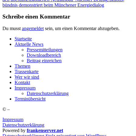
bünd­nis demons­triert beim Mün­che­ner Energiedialog
Schreibe einen Kommentar
Du musst
angemeldet
sein, um einen Kommentar abzugeben.
Start­sei­te
Aktu­el­le News
Pres­se­mit­tei­lun­gen
Down­load­be­reich
Bei­trag einreichen
The­men
Tras­sen­kar­te
Wer wir sind
Kon­takt
Impres­sum
Daten­schutz­er­klä­rung
Ter­min­über­sicht
©
–
Impressum
Datenschutzerklärung
Powered by
frankenserver.net
Daten­schutz­er­klä­rung
Stolz präsentiert von WordPress