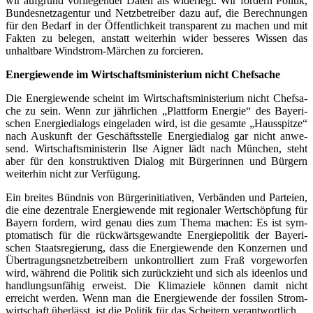
wir auf­grund vor­lie­gen­der Daten als wider­legt. Wir for­dern Poli­tik,
Bun­des­netz­agen­tur und Netz­be­trei­ber dazu auf, die Berech­nun­gen
für den Bedarf in der Öffent­lich­keit trans­pa­rent zu machen und mit
Fak­ten zu bele­gen, anstatt wei­ter­hin wider bes­se­res Wis­sen das
unhalt­ba­re Wind­strom-Mär­chen zu forcieren.
Ener­gie­wen­de im Wirt­schafts­mi­nis­te­ri­um nicht Chefsache
Die Ener­gie­wen­de scheint im Wirt­schafts­mi­nis­te­ri­um nicht Chef­sa­
che zu sein. Wenn zur jähr­li­chen „Platt­form Ener­gie“ des Baye­ri­
schen Ener­gie­dia­logs ein­ge­la­den wird, ist die gesam­te „Haus­spit­ze“
nach Aus­kunft der Geschäfts­stel­le Ener­gie­dia­log gar nicht anwe­
send. Wirt­schafts­mi­nis­te­rin Ilse Aigner lädt nach Mün­chen, steht
aber für den kon­struk­ti­ven Dia­log mit Bür­ge­rin­nen und Bür­gern
wei­ter­hin nicht zur Verfügung.
Ein brei­tes Bünd­nis von Bür­ger­initia­ti­ven, Ver­bän­den und Par­tei­en,
die eine dezen­tra­le Ener­gie­wen­de mit regio­na­ler Wert­schöp­fung für
Bay­ern for­dern, wird genau dies zum The­ma machen: Es ist sym­
pto­ma­tisch für die rück­wärts­ge­wand­te Ener­gie­po­li­tik der Baye­ri­
schen Staats­re­gie­rung, dass die Ener­gie­wen­de den Kon­zer­nen und
Über­tra­gungs­netz­be­trei­bern unkon­trol­liert zum Fraß vor­ge­wor­fen
wird, wäh­rend die Poli­tik sich zurück­zieht und sich als ideen­los und
hand­lungs­un­fä­hig erweist. Die Kli­ma­zie­le kön­nen damit nicht
erreicht wer­den. Wenn man die Ener­gie­wen­de der fos­si­len Strom­
wirt­schaft über­lässt, ist die Poli­tik für das Schei­tern verantwortlich.