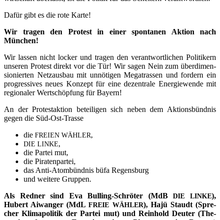
Dafür gibt es die rote Karte!
Wir tra­gen den Pro­test in einer spon­ta­nen Akti­on nach
München!
Wir las­sen nicht locker und tra­gen den ver­ant­wort­li­chen Poli­ti­kern
unse­ren Pro­test direkt vor die Tür! Wir sagen Nein zum über­di­men­
sio­nier­ten Netz­aus­bau mit unnö­ti­gen Mega­tras­sen und for­dern ein
pro­gres­si­ves neu­es Kon­zept für eine dezen­tra­le Ener­gie­wen­de mit
regio­na­ler Wert­schöp­fung für Bayern!
An der Pro­test­ak­ti­on betei­li­gen sich neben dem Akti­ons­bünd­nis
gegen die Süd-Ost-Trasse
die
,
FREIEN
WÄHLER
,
DIE
LINKE
die Par­tei mut,
die Pira­ten­par­tei,
das Anti-Atom­bünd­nis büfa Regensburg
und wei­te­re Gruppen.
Als Red­ner sind Eva Bul­ling-Schrö­ter (MdB
),
DIE
LINKE
Hubert Aiwan­ger (MdL
), Hajü Staudt (Spre­
FREIE
WÄHLER
cher Kli­ma­po­li­tik der Par­tei mut) und Rein­hold Deu­ter (The­