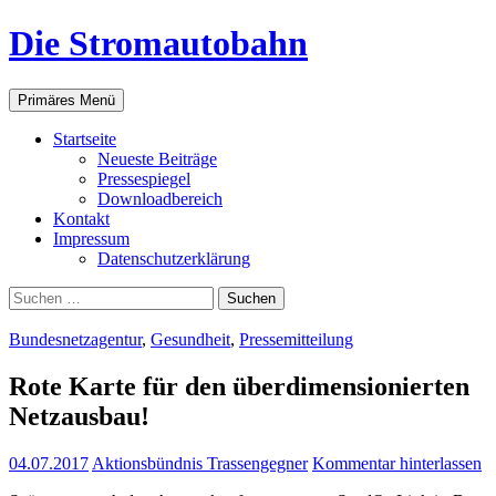
Zum
Die Stromautobahn
Inhalt
springen
Suchen
Primäres Menü
Start­sei­te
Neu­es­te Beiträge
Pres­se­spie­gel
Down­load­be­reich
Kon­takt
Impres­sum
Daten­schutz­er­klä­rung
Suchen
nach:
Bundesnetzagentur
,
Gesundheit
,
Pressemitteilung
Rote Kar­te für den über­di­men­sio­nier­ten
Netzausbau!
04.07.2017
Aktionsbündnis Trassengegner
Kommentar hinterlassen