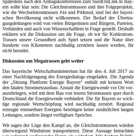
Spä­tes­tens nach den Antrags­kon­fe­ren­zen zum Sued­Ost­Link in Bay­
ern soll­te klar sein: Die Gleich­strom­tras­sen und ihre Fol­ge­pro­jek­te,
wie die Wech­sel­strom­tras­sen
und P44mod, sind bei der baye­ri­
P44
schen Bevöl­ke­rung nicht will­kom­men. Der Bedarf der Über­tra­
gungs­lei­tun­gen wird von vie­len Bür­ge­rin­nen und Bür­gern, Par­tei­en,
Ver­bän­den und auch von Wis­sen­schaft­lern in Fra­ge gestellt. Des­halb
erklä­ren wir die Dis­kus­si­on um die Fra­ge, ob wir für Koh­lestrom-
Tras­sen unse­re Gesund­heit aufs Spiel set­zen und die Natur über
hun­der­te von Kilo­me­tern nach­hal­tig zer­stö­ren las­sen wer­den, für
nicht
beendet.
Dis­kus­si­on um Mega­tras­sen geht weiter
Das baye­ri­sche Wirt­schafts­mi­nis­te­ri­um hat für den 4. Juli 2017 zu
einer Nach­fol­ge­ta­gung des Ener­gie­dia­logs ein­ge­la­den. Die Agen­da
der „Sit­zung Platt­form Ener­gie Bay­ern“ ent­hält mit kei­nem Wort
den fata­len Strom­netz­aus­bau. Anstatt die Ener­gie­wen­de vor Ort vor­
an­zu­brin­gen, wird mit dem Bau von teu­ren Strom­tras­sen quer durch
Deutsch­land die Ener­gie­wen­de ver­hin­dert. Die für Bay­ern so wich­
ti­ge regio­na­le Wert­schöp­fung wird nach­hal­tig zer­stört. Regio­nal
erzeug­te erneu­er­ba­re Ener­gien benö­ti­gen kei­ne zusätz­li­chen lan­gen
Lei­tun­gen, son­dern längst ver­füg­ba­re Speicher.
Wir sagen der Lüge den Kampf an, die Gleich­strom­tras­sen wür­den
über­wie­gend Wind­strom trans­por­tie­ren. Die­se Aus­sa­ge betrach­ten