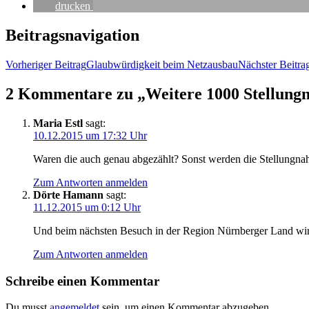
dru­cken
Beitragsnavigation
Vorheriger Beitrag
Glaub­wür­dig­keit beim Netzausbau
Nächster Beitra
2 Kommentare zu „Wei­te­re 1000 Stel­lung­
Maria Estl
sagt:
10.12.2015 um 17:32 Uhr
Waren die auch genau abge­zählt? Sonst wer­den die Stel­lung­nah­
Zum Antworten anmelden
Dörte Hamann
sagt:
11.12.2015 um 0:12 Uhr
Und beim nächs­ten Besuch in der Regi­on Nürn­ber­ger Land wir
Zum Antworten anmelden
Schreibe einen Kommentar
Du musst
angemeldet
sein, um einen Kommentar abzugeben.