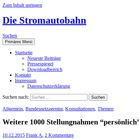
Zum Inhalt springen
Die Stromautobahn
Suchen
Primäres Menü
Start­sei­te
Neu­es­te Beiträge
Pres­se­spie­gel
Down­load­be­reich
Kon­takt
Impres­sum
Daten­schutz­er­klä­rung
Suchen nach:
Allgemein
,
Bundesnetzagentur
,
Konsultationen
,
Themen
Wei­te­re 1000 Stel­lung­nah­men “per­sön­li
10.12.2015
Frank A.
2 Kommentare