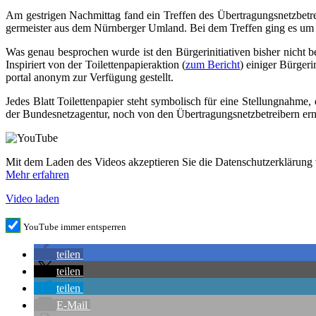
Am gest­ri­gen Nach­mit­tag fand ein Tref­fen des Über­tra­gungs­netz­be
ger­meis­ter aus dem Nürn­ber­ger Umland. Bei dem Tref­fen ging es um N
Was genau bespro­chen wur­de ist den Bür­ger­initia­ti­ven bis­her nicht 
Inspi­riert von der Toi­let­ten­pa­pier­ak­ti­on (
zum Bericht
) eini­ger Bür­ger­
por­tal anonym zur Ver­fü­gung gestellt.
Jedes Blatt Toi­let­ten­pa­pier steht sym­bo­lisch für eine Stel­lung­nah­me,
der Bun­des­netz­agen­tur, noch von den Über­tra­gungs­netz­be­trei­bern 
Mit dem Laden des Vide­os akzep­tie­ren Sie die Daten­schutz­er­klä­run
Mehr erfah­ren
Video laden
You­Tube immer entsperren
tei­len
tei­len
tei­len
E‑Mail