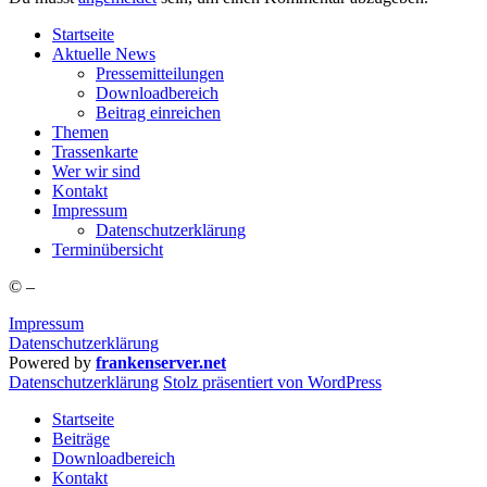
Start­sei­te
Aktu­el­le News
Pres­se­mit­tei­lun­gen
Down­load­be­reich
Bei­trag einreichen
The­men
Tras­sen­kar­te
Wer wir sind
Kon­takt
Impres­sum
Daten­schutz­er­klä­rung
Ter­min­über­sicht
©
–
Impressum
Datenschutzerklärung
Powered by
frankenserver.net
Daten­schutz­er­klä­rung
Stolz präsentiert von WordPress
Startseite
Beiträge
Downloadbereich
Kontakt