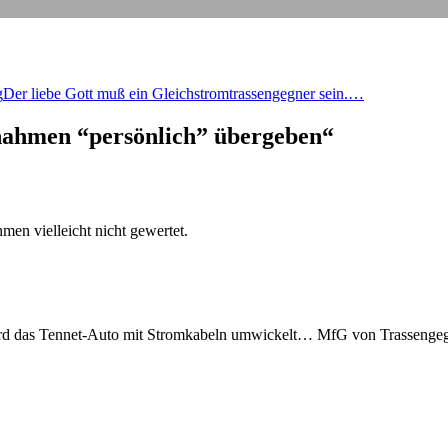
g
Der lie­be Gott muß ein Gleich­strom­tras­sen­geg­ner sein.…
nah­men “per­sön­lich” übergeben“
men viel­leicht nicht gewertet.
d das Ten­net-Auto mit Strom­ka­beln umwi­ckelt… MfG von Tras­sen­geg­