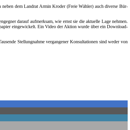
waren neben dem Land­rat Armin Kro­der (Freie Wäh­ler) auch diver­se Bür­
n­geg­ner dar­auf auf­merk­sam, wie ernst sie die aktu­el­le Lage neh­men.
­ten­pa­pier ein­ge­wi­ckelt. Ein Video der Akti­on wur­de über ein Down­load­
. Tau­sen­de Stel­lung­nah­me ver­gan­ge­ner Kon­sul­ta­tio­nen sind weder von