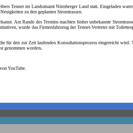
­trei­bers Ten­net im Land­rats­amt Nürn­ber­ger Land statt. Ein­ge­la­den 
eu­ig­kei­ten zu den geplan­ten Stromtrassen.
bekannt. Am Ran­de des Ter­mins mach­ten bis­her unbe­kann­te Strom­tras­se
initia­ti­ven, wur­de das Fir­men­fahr­zeug der Ten­net-Ver­tre­ter mit Toi­let
 die für den zur Zeit lau­fen­den Kon­sul­ta­ti­ons­pro­zess ein­ge­reicht wird
ernst genom­men wor­den
.
g von You­Tube.