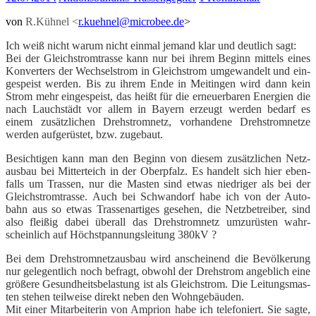
von
R.Kühnel <
r.kuehnel@microbee.de
>
Ich weiß nicht war­um nicht ein­mal jemand klar und deut­lich sagt:
Bei der Gleich­strom­tras­se kann nur bei ihrem Beginn mit­tels eines
Kon­ver­ters der Wech­sel­strom in Gleich­strom umge­wan­delt und ein­
ge­speist wer­den. Bis zu ihrem Ende in Meit­in­gen wird dann kein
Strom mehr ein­ge­speist, das heißt für die erneu­er­ba­ren Ener­gien die
nach Lauch­städt vor allem in Bay­ern erzeugt wer­den bedarf es
einem zusätz­li­chen Dreh­strom­netz, vor­han­de­ne Dreh­strom­net­ze
wer­den auf­ge­rüs­tet, bzw. zugebaut.
Besich­ti­gen kann man den Beginn von die­sem zusätz­li­chen Netz­
aus­bau bei Mit­ter­teich in der Ober­pfalz.
Es han­delt sich hier eben­
falls um Tras­sen, nur die Mas­ten sind etwas nied­ri­ger als bei der
Gleich­strom­tras­se.
Auch bei Schwan­dorf habe ich von der Auto­
bahn aus so etwas Tras­sen­ar­ti­ges gese­hen, die Netz­be­trei­ber, sind
also flei­ßig dabei über­all das Dreh­strom­netz umzu­rüs­ten wahr­
schein­lich auf Höchst­pan­nungs­lei­tung 380kV ?
Bei dem Dreh­strom­netz­aus­bau wird anschei­nend die Bevöl­ke­rung
nur gele­gent­lich noch befragt, obwohl der Dreh­strom angeb­lich eine
grö­ße­re Gesund­heits­be­las­tung ist als Gleich­strom. Die Lei­tungs­mas­
ten ste­hen teil­wei­se direkt neben den Wohn­ge­bäu­den.
Mit einer Mit­ar­bei­te­rin von Ampri­on habe ich tele­fo­niert. Sie sag­te,