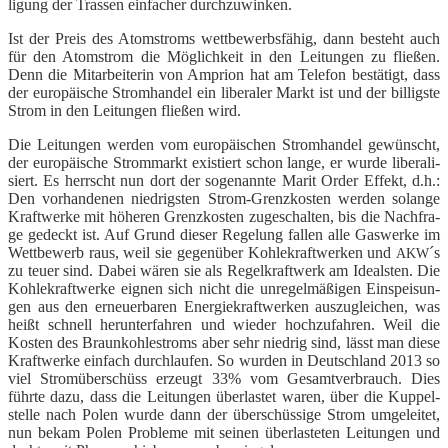
li­gung der Tras­sen ein­fa­cher durchzuwinken.
Ist der Preis des Atom­stroms wett­be­werbs­fä­hig, dann besteht auch
für den Atom­strom die Mög­lich­keit in den Lei­tun­gen zu flie­ßen.
Denn die Mit­ar­bei­te­rin von Ampri­on hat am Tele­fon bestä­tigt, dass
der euro­päi­sche Strom­han­del ein libe­ra­ler Markt ist und der bil­ligs­te
Strom in den Lei­tun­gen flie­ßen wird.
Die Lei­tun­gen wer­den vom euro­päi­schen Strom­han­del gewünscht,
der euro­päi­sche Strom­markt exis­tiert schon lan­ge, er wur­de libe­ra­li­
siert. Es herrscht nun dort der soge­nann­te Marit Order Effekt, d.h.:
Den vor­han­de­nen nied­rigs­ten Strom-Grenz­kos­ten wer­den solan­ge
Kraft­wer­ke mit höhe­ren Grenz­kos­ten zuge­schal­ten, bis die Nach­fra­
ge gedeckt ist. Auf Grund die­ser Rege­lung fal­len alle Gas­wer­ke im
Wett­be­werb raus, weil sie gegen­über Koh­le­kraft­wer­ken und
´s
AKW
zu teu­er sind. Dabei wären sie als Regel­kraft­werk am Ide­als­ten. Die
Koh­le­kraft­wer­ke eig­nen sich nicht die unre­gel­mä­ßi­gen Ein­spei­sun­
gen aus den erneu­er­ba­ren Ener­gie­kraft­wer­ken aus­zu­glei­chen, was
heißt schnell her­un­ter­fah­ren und wie­der hoch­zu­fah­ren. Weil die
Kos­ten des Braun­koh­le­stroms aber sehr nied­rig sind, lässt man die­se
Kraft­wer­ke ein­fach durch­lau­fen. So wur­den in Deutsch­land 2013 so
viel Strom­über­schüss erzeugt 33% vom Gesamt­ver­brauch. Dies
führ­te dazu, dass die Lei­tun­gen über­las­tet waren, über die Kup­pel­
stel­le nach Polen wur­de dann der über­schüs­si­ge Strom umge­lei­tet,
nun bekam Polen Pro­ble­me mit sei­nen über­las­te­ten Lei­tun­gen und