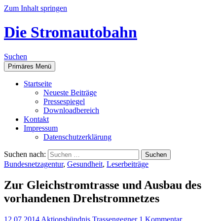
Zum Inhalt springen
Die Stromautobahn
Suchen
Primäres Menü
Start­sei­te
Neu­es­te Beiträge
Pres­se­spie­gel
Down­load­be­reich
Kon­takt
Impres­sum
Daten­schutz­er­klä­rung
Suchen nach:
Bundesnetzagentur
,
Gesundheit
,
Leserbeiträge
Zur Gleich­strom­tras­se und Aus­bau des
vor­han­de­nen Drehstromnetzes
12.07.2014
Aktionsbündnis Trassengegner
1 Kommentar