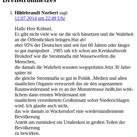
Hildebrandt Norbert
sagt:
12.07.2014 um 22:49 Uhr
Hal­lo Herr Kühnel.
Es gibt nicht vie­le wie sie die sich hin­set­zen und die Wahr­heit
an die Öffent­lich­keit bringen.Hut ab!
aber 95% der Deut­schen sind seit fast 60 Jah­ren oder län­ger
so gut mani­pu­liert . 1985 sah ich schon am Kern­kraft­werk
Brok­dorf wie die Strom­ma­fia mit Was­ser­wer­fern die
Menschen,
die damals die Wahr­heit wuss­ten wegspritzten.Jetzt 30 Jah­re
spä­ter ist
die glei­che Strom­ma­fia so gut in Poli­tik ‚Medi­en und allen
staat­li­chen Orga­nen ver­wur­zelt das sie den soge­nann­ten
Raum­wie­der­stand wie es an der Mons­ter­tras­se heißt,bei wirk­
li­chem dann erns­ten Wie­der­stand mit
staat­li­chem ver­ord­ne­tem Groß­ein­satz sofort Nie­der­schla­gen
wird. Ich glau­be auch nicht,
das wie damals in Wackers­dorf eine wie­der­stand­leis­ten­te
Bevölkerung
Antritt um zumin­dest ein Umden­ken in gro­ßen Tei­len der
Bevölkerung
zu bewirken.