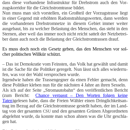
dass die­se vor­han­de­ne Infra­struk­tur für Dreh­strom auch den Vor­
zugs­kor­ri­dor für die Gleich­strom­tras­se bil­det.
Nun muss man sich vor­stel­len, ein Groß­teil der Vor­zug­stras­se liegt
in einer Gegend mit erhöh­ten Radon­strah­lungs­wer­ten, dann wer­den
die vor­han­de­nen Dreh­strom­net­ze in die­sem Gebiet immer wei­ter
aus­ge­baut, bis zu wel­cher Belas­tung des Men­schen, das steht in den
Ster­nen, aber weil das immer noch nicht reicht sat­telt der Netz­be­trei­
ber dann auch noch die Belas­tung der Gleich­strom­tras­sen drauf.
Es muss doch noch ein Gesetz geben, das den Men­schen vor sol­
cher poli­ti­schen Will­kür schützt.
– Das ist Demo­kra­tie vom Feins­ten, das Volk hat gewählt und damit
ist die Sache für die Poli­ti­ker gere­gelt. Nun lässt sich alles wie­der­ru­
fen, was vor der Wahl ver­spro­chen wur­de.
Irgend­wie haben die Tras­sen­geg­ner da einen Feh­ler gemacht, denn
die­se Poli­ti­ker kle­ben nun für die nächs­ten 4 Jah­re an ihren Ses­seln.
Als ich auf der Sei­te „Strom­au­to­bahn“ den ver­öf­fent­li­chen Bericht
(zum Bericht:
Chan­ce ver­passt – Den Wor­ten fol­gen kei­ne
Taten
)gele­sen habe, dass die Frei­en Wäh­ler einen Dring­lich­keits­an­
trag im Bezug auf die Gleich­strom­tras­se gestellt haben, der im Land­
tag von der gesam­ten
und den gesam­ten Grü­nen Abge­ord­ne­ten
CSU
abge­lehnt wur­de, da konn­te man schon ahnen was die Uhr geschla­
gen hat.