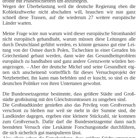
droh­te mit Pha­sen­schie­bern um abzu­rie­geln.
Wegen der Über­be­las­tung weil die deut­sche Regie­rung eben die
Koh­le­kraft­wer­ke nicht abschal­ten will, brau­chen wir nun ganz
schnell die­se Tras­sen, auf die wie­der­um 27 wei­te­re euro­päi­sche
Län­der warten.
Mei­ne Fra­ge wäre nun war­um wird die­ser euro­päi­sche Strom­han­del
nicht euro­pä­isch gehand­habt, war­um müs­sen die­se Lei­tun­gen alle
durch Deutsch­land geführt wer­den, es könn­te genau­so gut eine Lei­
tung von der Ost­see durch Polen, Tsche­chi­en in einer Gera­den bis
Grie­chen­land gebaut wer­den, dann wäre das Gesund­heits­pro­blem
euro­pä­isch zu hand­ha­ben und ganz ande­re Grenz­wer­te wür­den her­
an­ge­zo­gen. – Aber der deut­sche Michel und sei­ne Gesund­heit eig­
nen sich anschei­nend vor­treff­lich für die­ses Ver­suchs­pro­jekt der
Netz­be­trei­ber, ihn kann man befeh­len und er kuscht, so sind es die
deut­schen Poli­ti­ker von ihren Unter­ta­nen gewohnt.
Die Bun­des­netz­agen­tur bestimm­te, dass grö­ße­re Städ­te und Groß­
städ­te groß­räu­mig mit den Gleich­strom­tras­sen zu umge­hen sind.
Die Groß­stadt­kin­der genie­ßen also das Pri­vi­leg vom Groß­ver­such
ver­schont zu blei­ben nur weil sie mehr in der Sum­me sind, die
Land­kin­der dage­gen, erge­ben eine klei­ne­re Stück­zahl, sie kom­men
zum Groß­ver­such. Dafür darf die Bun­des­netz­agen­tur dann nach
been­de­ten Ver­such eine Leuk­ämie For­schungs­stu­die durch­füh­ren,
die sich sicher­lich gut mani­pu­lie­ren lässt.