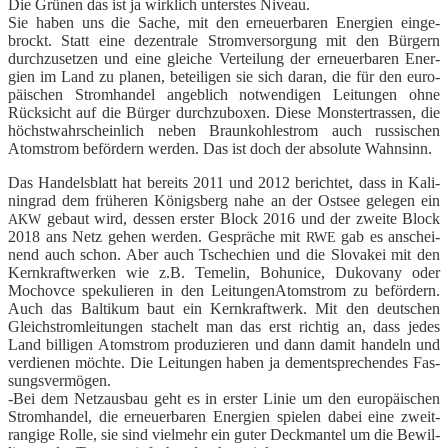
Die Grü­nen das ist ja wirk­lich unters­tes Niveau.
Sie haben uns die Sache, mit den erneu­er­ba­ren Ener­gien ein­ge­
brockt. Statt eine dezen­tra­le Strom­ver­sor­gung mit den Bür­gern
durch­zu­set­zen und eine glei­che Ver­tei­lung der erneu­er­ba­ren Ener­
gien im Land zu pla­nen, betei­li­gen sie sich dar­an, die für den euro­
päi­schen Strom­han­del angeb­lich not­wen­di­gen Lei­tun­gen ohne
Rück­sicht auf die Bür­ger durch­zu­bo­xen. Die­se Mons­ter­tras­sen, die
höchst­wahr­schein­lich neben Braun­koh­lestrom auch rus­si­schen
Atom­strom beför­dern wer­den. Das ist doch der abso­lu­te Wahnsinn.
Das Han­dels­blatt hat bereits 2011 und 2012 berich­tet, dass in Kali­
nin­grad dem frü­he­ren Königs­berg nahe an der Ost­see gele­gen ein
gebaut wird, des­sen ers­ter Block 2016 und der zwei­te Block
AKW
2018 ans Netz gehen wer­den. Gesprä­che mit
gab es anschei­
RWE
nend auch schon. Aber auch Tsche­chi­en und die Slo­va­kei mit den
Kern­kraft­wer­ken wie z.B. Teme­lin, Bohu­ni­ce, Duko­va­ny oder
Mochov­ce spe­ku­lie­ren in den Lei­tun­gen­Atom­strom zu beför­dern.
Auch das Bal­ti­kum baut ein Kern­kraft­werk. Mit den deut­schen
Gleich­strom­lei­tun­gen sta­chelt man das erst rich­tig an, dass jedes
Land bil­li­gen Atom­strom pro­du­zie­ren und dann damit han­deln und
ver­die­nen möch­te. Die Lei­tun­gen haben ja dem­entspre­chen­des Fas­
sungs­ver­mö­gen.
-Bei dem Netz­aus­bau geht es in ers­ter Linie um den euro­päi­schen
Strom­han­del, die erneu­er­ba­ren Ener­gien spie­len dabei eine zweit­
ran­gi­ge Rol­le, sie sind viel­mehr ein guter Deck­man­tel um die Bewil­