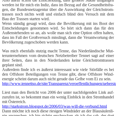
Also allein schon die Ent­schei­dung, dass grö­ße­re Städ­te umgan­gen
wer­den ist für mich ein Indiz, dass im Bezug auf die Gesund­heits­fra­
gen, die Bun­des­netz­agen­tur über die Aus­wir­kung der Gleich­strom­
tras­sen noch nichts weiß und ein­fach blind den Ver­such mit dem
Bau der Tras­sen star­ten wird.
Wenn stän­dig gesagt wird, dass die Bevöl­ke­rung mit ins Boot der
Ent­schei­dun­gen genom­men wird. So hört sich dann das für den
Außen­ste­hen­den so an, als wol­le man sich eine Opti­on offen hal­ten,
dass im Fall der Groß­ver­such miss­lingt, dann die Ver­ant­wor­tung der
Bevöl­ke­rung zuge­scho­ben wer­den kann.
Was mich eben­falls stut­zig macht Ten­ne, das Nie­der­län­di­sche Mut­
ter­un­ter­neh­men vom deut­schen Netz­be­trei­ber Ten­net sagt auf einer
ihrer Sei­ten, dass in den Nie­der­lan­den kei­ne Gleich­strom­tras­sen
geplant sind.
Außer­dem fin­de ich es äußerst inter­es­sant wie vie­le Stör­fäl­le es bei
den Off­shore Betei­li­gun­gen von Ten­ne gibt, die­se Off­shore Wind­
ener­gie scheint dar­um auch nicht gera­de das Gel­be vom Ei zu sein.
http://www.tennettso.de/site/Transparenz/veroeffentlichungen/uebersi
Liest man den Bericht von 2006 der unter nach­fol­gen­den Link auf­
zu­ru­fen ist, so bekommt man ein wenig Ein­blick in den Strom­han­del
mit Öster­reich.
http://starkstrom.blogspot.de/2006/03/was-will-die-verbund.html
Dann möch­te ich noch die­se rie­si­gen Wind­rä­der an der Blau­säu­len­li­
nie anspre­chen, ich bin rich­tig erschro­cken als ich das sah, der dort