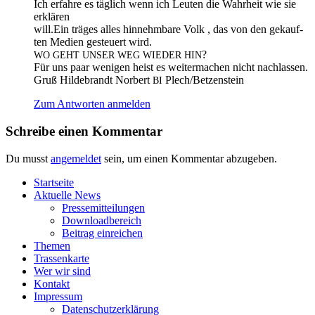
Ich erfah­re es täg­lich wenn ich Leu­ten die Wahr­heit wie sie
erklären
will.Ein trä­ges alles hin­nehm­ba­re Volk , das von den gekauf­
ten Medi­en gesteu­ert wird.
?
WO
GEHT
UNSER
WEG
WIEDER
HIN
Für uns paar weni­gen heist es wei­ter­ma­chen nicht nachlassen.
Gruß Hil­de­brandt Nor­bert
Plech/Betzenstein
BI
Zum Antworten anmelden
Schreibe einen Kommentar
Du musst
angemeldet
sein, um einen Kommentar abzugeben.
Start­sei­te
Aktu­el­le News
Pres­se­mit­tei­lun­gen
Down­load­be­reich
Bei­trag einreichen
The­men
Tras­sen­kar­te
Wer wir sind
Kon­takt
Impres­sum
Daten­schutz­er­klä­rung