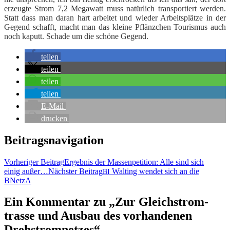
erzeug­te Strom 7,2 Mega­watt muss natür­lich trans­por­tiert wer­den.
Statt dass man dar­an hart arbei­tet und wie­der Arbeits­plät­ze in der
Gegend schafft, macht man das klei­ne Pflänz­chen Tou­ris­mus auch
noch kaputt. Scha­de um die schö­ne Gegend.
tei­len
tei­len
tei­len
tei­len
E‑Mail
dru­cken
Beitragsnavigation
Vorheriger Beitrag
Ergeb­nis der Mas­sen­pe­ti­ti­on: Alle sind sich
einig außer…
Nächster Beitrag
Walt­ing wen­det sich an die
BI
BNetzA
Ein Kommentar zu „Zur Gleich­strom­
tras­se und Aus­bau des vor­han­de­nen
Drehstromnetzes“