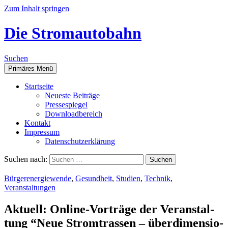
Zum Inhalt springen
Die Stromautobahn
Suchen
Primäres Menü
Start­sei­te
Neu­es­te Beiträge
Pres­se­spie­gel
Down­load­be­reich
Kon­takt
Impres­sum
Daten­schutz­er­klä­rung
Suchen nach:
Bürgerenergiewende
,
Gesundheit
,
Studien
,
Technik
,
Veranstaltungen
Aktu­ell: Online-Vor­trä­ge der Ver­an­stal­
tung “Neue Strom­tras­sen – über­di­men­sio­