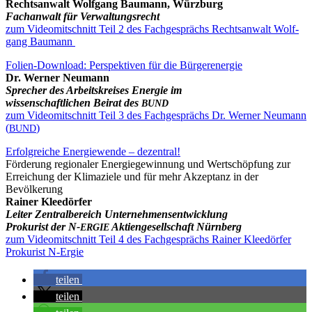
Rechts­an­walt Wolf­gang Bau­mann, Würzburg
Fach­an­walt für Verwaltungsrecht
zum Video­mit­schnitt Teil 2 des Fach­ge­sprächs Rechts­an­walt Wolf­
gang Baumann
Foli­en-Down­load: Per­spek­ti­ven für die Bürgerenergie
Dr. Wer­ner Neumann
Spre­cher des Arbeits­krei­ses Ener­gie im
wis­sen­schaft­li­chen Bei­rat des
BUND
zum Video­mit­schnitt Teil 3 des Fach­ge­sprächs Dr. Wer­ner Neu­mann
(
)
BUND
Erfolg­rei­che Ener­gie­wen­de – dezentral!
För­de­rung regio­na­ler Ener­gie­ge­win­nung und Wert­schöp­fung zur
Errei­chung der Kli­ma­zie­le und für mehr Akzep­tanz in der
Bevölkerung
Rai­ner Kleedörfer
Lei­ter Zen­tral­be­reich Unternehmensentwicklung
Pro­ku­rist der N‑
Akti­en­ge­sell­schaft Nürnberg
ERGIE
zum Video­mit­schnitt Teil 4 des Fach­ge­sprächs Rai­ner Klee­dör­fer
Pro­ku­rist N‑Ergie
tei­len
tei­len