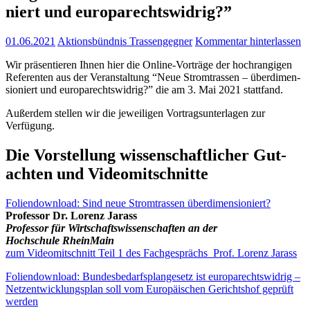
niert und europarechtswidrig?”
01.06.2021
Aktionsbündnis Trassengegner
Kommentar hinterlassen
Wir prä­sen­tie­ren Ihnen hier die Online-Vor­trä­ge der hoch­ran­gi­gen
Refe­ren­ten aus der Ver­an­stal­tung “Neue Strom­tras­sen – über­di­men­
sio­niert und euro­pa­rechts­wid­rig?” die am 3. Mai 2021 stattfand.
Außer­dem stel­len wir die jewei­li­gen Vor­trags­un­ter­la­gen zur
Verfügung.
Die Vor­stel­lung wis­sen­schaft­li­cher Gut­
ach­ten und Videomitschnitte
Foli­en­down­load: Sind neue Strom­tras­sen überdimensioniert?
Pro­fes­sor Dr. Lorenz Jarass
Pro­fes­sor für Wirt­schafts­wis­sen­schaf­ten an der
Hoch­schu­le RheinMain
zum Video­mit­schnitt Teil 1 des Fach­ge­sprächs Prof. Lorenz Jarass
Foli­en­down­load: Bun­des­be­darfs­plan­ge­setz ist euro­pa­rechts­wid­rig –
Netz­ent­wick­lungs­plan soll vom Euro­päi­schen Gerichts­hof geprüft
werden