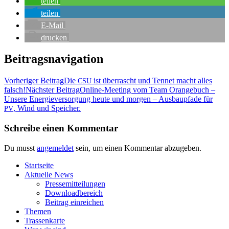
tei­len
tei­len
E‑Mail
dru­cken
Beitragsnavigation
Vorheriger Beitrag
Die
ist über­rascht und Ten­net macht alles
CSU
falsch!
Nächster Beitrag
Online-Mee­ting vom Team Oran­ge­buch –
Unse­re Ener­gie­ver­sor­gung heu­te und mor­gen – Aus­bau­pf­a­de für
, Wind und Speicher.
PV
Schreibe einen Kommentar
Du musst
angemeldet
sein, um einen Kommentar abzugeben.
Start­sei­te
Aktu­el­le News
Pres­se­mit­tei­lun­gen
Down­load­be­reich
Bei­trag einreichen
The­men
Tras­sen­kar­te