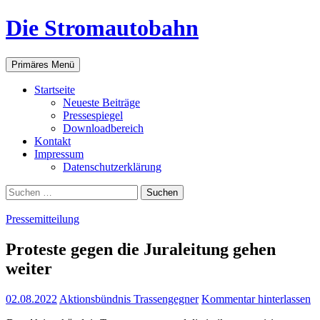
Zum
Die Stromautobahn
Inhalt
springen
Suchen
Primäres Menü
Start­sei­te
Neu­es­te Beiträge
Pres­se­spie­gel
Down­load­be­reich
Kon­takt
Impres­sum
Daten­schutz­er­klä­rung
Suchen
nach:
Pressemitteilung
Pro­tes­te gegen die Jura­lei­tung gehen
weiter
02.08.2022
Aktionsbündnis Trassengegner
Kommentar hinterlassen