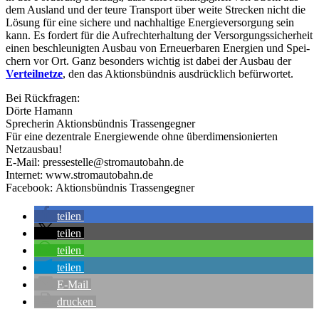
dem Aus­land und der teu­re Trans­port über wei­te Stre­cken nicht die
Lösung für eine siche­re und nach­hal­ti­ge Ener­gie­ver­sor­gung sein
kann. Es for­dert für die Auf­recht­erhal­tung der Ver­sor­gungs­si­cher­heit
einen beschleu­nig­ten Aus­bau von Erneu­er­ba­ren Ener­gien und Spei­
chern vor Ort. Ganz beson­ders wich­tig ist dabei der Aus­bau der
Ver­teil­net­ze
, den das Akti­ons­bünd­nis aus­drück­lich befürwortet.
Bei Rück­fra­gen:
Dör­te Hamann
Spre­che­rin Akti­ons­bünd­nis Trassengegner
Für eine dezen­tra­le Ener­gie­wen­de ohne über­di­men­sio­nier­ten
Netzausbau!
E‑Mail: pressestelle@stromautobahn.de
Inter­net: www.stromautobahn.de
Face­book: Akti­ons­bünd­nis Trassengegner
tei­len
tei­len
tei­len
tei­len
E‑Mail
dru­cken