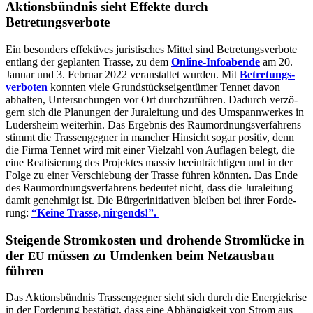
Akti­ons­bünd­nis sieht Effek­te durch
Betretungsverbote
Ein beson­ders effek­ti­ves juris­ti­sches Mit­tel sind Betre­tungs­ver­bo­te
ent­lang der geplan­ten Tras­se, zu dem
Online-Info­aben­de
am 20.
Janu­ar und 3. Febru­ar 2022 ver­an­stal­tet wur­den. Mit
Betre­tungs­
ver­bo­ten
konn­ten vie­le Grund­stücks­ei­gen­tü­mer Ten­net davon
abhal­ten, Unter­su­chun­gen vor Ort durch­zu­füh­ren. Dadurch ver­zö­
gern sich die Pla­nun­gen der Jura­lei­tung und des Umspann­wer­kes in
Luders­heim wei­ter­hin. Das Ergeb­nis des Raum­ord­nungs­ver­fah­rens
stimmt die Tras­sen­geg­ner in man­cher Hin­sicht sogar posi­tiv, denn
die Fir­ma Ten­net wird mit einer Viel­zahl von Auf­la­gen belegt, die
eine Rea­li­sie­rung des Pro­jek­tes mas­siv beein­träch­ti­gen und in der
Fol­ge zu einer Ver­schie­bung der Tras­se füh­ren könn­ten. Das Ende
des Raum­ord­nungs­ver­fah­rens bedeu­tet nicht, dass die Jura­lei­tung
damit geneh­migt ist. Die Bür­ger­initia­ti­ven blei­ben bei ihrer For­de­
rung:
“Kei­ne Tras­se, nirgends!”.
Stei­gen­de Strom­kos­ten und dro­hen­de Strom­lü­cke in
der
müs­sen zu Umden­ken beim Netz­aus­bau
EU
führen
Das Akti­ons­bünd­nis Tras­sen­geg­ner sieht sich durch die Ener­gie­kri­se
in der For­de­rung bestä­tigt, dass eine Abhän­gig­keit von Strom aus