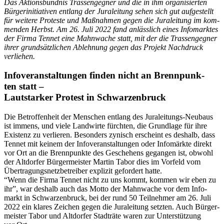
Das Akti­ons­bünd­nis Tras­sen­geg­ner und die in ihm orga­ni­sier­ten
Bür­ger­initia­ti­ven ent­lang der Jura­lei­tung sehen sich gut auf­ge­stellt
für wei­te­re Pro­tes­te und Maß­nah­men gegen die Jura­lei­tung im kom­
men­den Herbst. Am 26. Juli 2022 fand anläss­lich eines Info­mark­tes
der Fir­ma Ten­net eine Mahn­wa­che statt, mit der die Tras­sen­geg­ner
ihrer grund­sätz­li­chen Ableh­nung gegen das Pro­jekt Nach­druck
verliehen.
Info­ver­an­stal­tun­gen fin­den nicht an Brenn­punk­
ten statt –
Laut­star­ker Pro­test in Schwarzenbruck
Die Betrof­fen­heit der Men­schen ent­lang des Jura­lei­tungs-Neu­baus
ist immens, und vie­le Land­wir­te fürch­ten, die Grund­la­ge für ihre
Exis­tenz zu ver­lie­ren. Beson­ders zynisch erscheint es des­halb, dass
Ten­net mit kei­nem der Info­ver­an­stal­tun­gen oder Info­märk­te direkt
vor Ort an die Brenn­punk­te des Gesche­hens gegan­gen ist, obwohl
der Alt­dor­fer Bür­ger­meis­ter Mar­tin Tabor dies im Vor­feld vom
Über­tra­gungs­netz­be­trei­ber expli­zit gefor­dert hatte.
“Wenn die Fir­ma Ten­net nicht zu uns kommt, kom­men wir eben zu
ihr”, war des­halb auch das Mot­to der Mahn­wa­che vor dem Info­
markt in Schwar­zen­bruck, bei der rund 50 Teil­neh­mer am 26. Juli
2022 ein kla­res Zei­chen gegen die Jura­lei­tung setz­ten. Auch Bür­ger­
meis­ter Tabor und Alt­dor­fer Stadt­rä­te waren zur Unter­stüt­zung