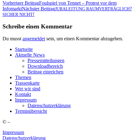
Beitragsnavigation
Vorheriger Beitrag
Foul­spiel von Ten­net – Pro­test vor dem
Infomarkt
Nächster Beitrag
?
JURALEITUNG
RAUMVERTRÄGLICH
!
SICHER
NICHT
Schreibe einen Kommentar
Du musst
angemeldet
sein, um einen Kommentar abzugeben.
Start­sei­te
Aktu­el­le News
Pres­se­mit­tei­lun­gen
Down­load­be­reich
Bei­trag einreichen
The­men
Tras­sen­kar­te
Wer wir sind
Kon­takt
Impres­sum
Daten­schutz­er­klä­rung
Ter­min­über­sicht
©
–
Impressum
Datenschutzerklärung