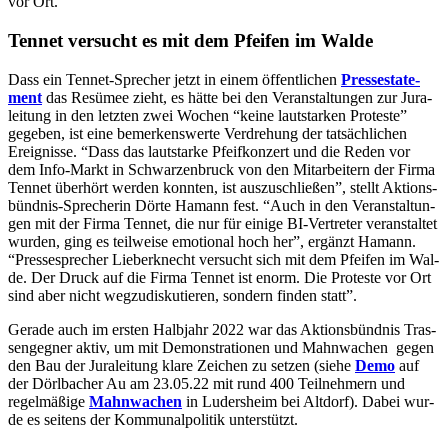
vor Ort.
Ten­net ver­sucht es mit dem Pfei­fen im Walde
Dass ein Ten­net-Spre­cher jetzt in einem öffent­li­chen
Pres­se­state­
ment
das Resü­mee zieht, es hät­te bei den Ver­an­stal­tun­gen zur Jura­
lei­tung in den letz­ten zwei Wochen “kei­ne laut­star­ken Pro­tes­te”
gege­ben, ist eine bemer­kens­wer­te Ver­dre­hung der tat­säch­li­chen
Ereig­nis­se. “Dass das laut­star­ke Pfeif­kon­zert und die Reden vor
dem Info-Markt in Schwar­zen­bruck von den Mit­ar­bei­tern der Fir­ma
Ten­net über­hört wer­den konn­ten, ist aus­zu­schlie­ßen”, stellt Akti­ons­
bünd­nis-Spre­che­rin Dör­te Hamann fest. “Auch in den Ver­an­stal­tun­
gen mit der Fir­ma Ten­net, die nur für eini­ge BI-Ver­tre­ter ver­an­stal­tet
wur­den, ging es teil­wei­se emo­tio­nal hoch her”, ergänzt Hamann.
“Pres­se­spre­cher Lie­ber­knecht ver­sucht sich mit dem Pfei­fen im Wal­
de. Der Druck auf die Fir­ma Ten­net ist enorm. Die Pro­tes­te vor Ort
sind aber nicht weg­zu­dis­ku­tie­ren, son­dern fin­den statt”.
Gera­de auch im ers­ten Halb­jahr 2022 war das Akti­ons­bünd­nis Tras­
sen­geg­ner aktiv, um mit Demons­tra­tio­nen und Mahn­wa­chen gegen
den Bau der Jura­lei­tung kla­re Zei­chen zu set­zen (sie­he
Demo
auf
der Dörl­ba­cher Au am 23.05.22 mit rund 400 Teil­neh­mern und
regel­mä­ßi­ge
Mahn­wa­chen
in Luders­heim bei Alt­dorf). Dabei wur­
de es sei­tens der Kom­mu­nal­po­li­tik unterstützt.