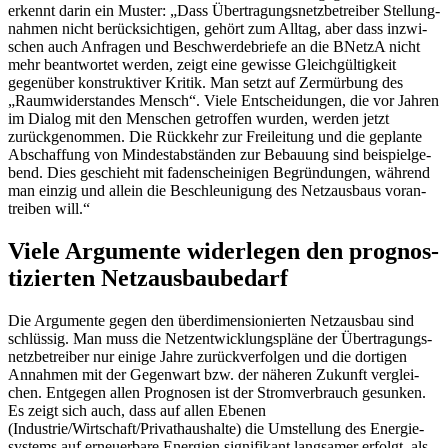
erkennt dar­in ein Mus­ter: „Dass Über­tra­gungs­netz­be­trei­ber Stel­lung­
nah­men nicht berück­sich­ti­gen, gehört zum All­tag, aber dass inzwi­
schen auch Anfra­gen und Beschwer­de­brie­fe an die BNetzA nicht
mehr beant­wor­tet wer­den, zeigt eine gewis­se Gleich­gül­tig­keit
gegen­über kon­struk­ti­ver Kri­tik. Man setzt auf Zer­mür­bung des
„Raum­wi­der­stan­des Mensch“. Vie­le Ent­schei­dun­gen, die vor Jah­ren
im Dia­log mit den Men­schen getrof­fen wur­den, wer­den jetzt
zurück­ge­nom­men. Die Rück­kehr zur Frei­lei­tung und die geplan­te
Abschaf­fung von Min­dest­ab­stän­den zur Bebau­ung sind bei­spiel­ge­
bend. Dies geschieht mit faden­schei­ni­gen Begrün­dun­gen, wäh­rend
man ein­zig und allein die Beschleu­ni­gung des Netz­aus­baus vor­an­
trei­ben will.“
Vie­le Argu­men­te wider­le­gen den pro­gnos­
ti­zier­ten Netzausbaubedarf
Die Argu­men­te gegen den über­di­men­sio­nier­ten Netz­aus­bau sind
schlüs­sig. Man muss die Netz­ent­wick­lungs­plä­ne der Über­tra­gungs­
netz­be­trei­ber nur eini­ge Jah­re zurück­ver­fol­gen und die dor­ti­gen
Annah­men mit der Gegen­wart bzw. der nähe­ren Zukunft ver­glei­
chen. Ent­ge­gen allen Pro­gno­sen ist der Strom­ver­brauch gesun­ken.
Es zeigt sich auch, dass auf allen Ebe­nen
(Industrie/Wirtschaft/Privathaushalte) die Umstel­lung des Ener­gie­
sys­tems auf erneu­er­ba­re Ener­gien signi­fi­kant lang­sa­mer erfolgt, als