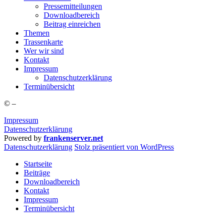
Pres­se­mit­tei­lun­gen
Down­load­be­reich
Bei­trag einreichen
The­men
Tras­sen­kar­te
Wer wir sind
Kon­takt
Impres­sum
Daten­schutz­er­klä­rung
Ter­min­über­sicht
©
–
Impressum
Datenschutzerklärung
Powered by
frankenserver.net
Daten­schutz­er­klä­rung
Stolz präsentiert von WordPress
Startseite
Beiträge
Downloadbereich
Kontakt
Impressum
Terminübersicht