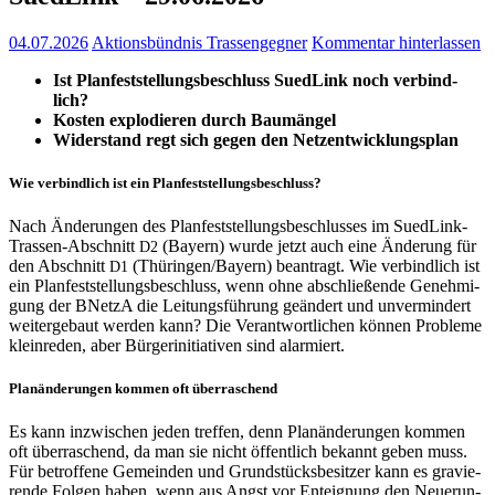
04.07.2026
Aktionsbündnis Trassengegner
Kommentar hinterlassen
Ist
Plan­fest­stel­lungs­be­schluss Sued­Link noch ver­bind­
lich?
Kos­ten explo­die­ren durch Bau­män­gel
Wider­stand regt sich gegen den Netzentwicklungsplan
Wie ver­bind­lich ist ein Planfeststellungsbeschluss?
Nach Ände­run­gen des Plan­fest­stel­lungs­be­schlus­ses im Sued­Link-
Tras­sen-Abschnitt
(Bay­ern) wur­de jetzt auch eine Ände­rung für
D2
den Abschnitt
(Thüringen/Bayern) bean­tragt. Wie ver­bind­lich ist
D1
ein Plan­fest­stel­lungs­be­schluss, wenn ohne abschlie­ßen­de Geneh­mi­
gung der BNetzA die Lei­tungs­füh­rung geän­dert und unver­min­dert
wei­ter­ge­baut wer­den kann? Die Ver­ant­wort­li­chen kön­nen Pro­ble­me
klein­re­den, aber Bür­ger­initia­ti­ven sind alarmiert.
Plan­än­de­run­gen kom­men oft überraschend
Es kann inzwi­schen jeden tref­fen, denn Plan­än­de­run­gen kom­men
oft über­ra­schend, da man sie nicht öffent­lich bekannt geben muss.
Für betrof­fe­ne Gemein­den und Grund­stücks­be­sit­zer kann es gra­vie­
ren­de Fol­gen haben, wenn aus Angst vor Ent­eig­nung den Neue­run­