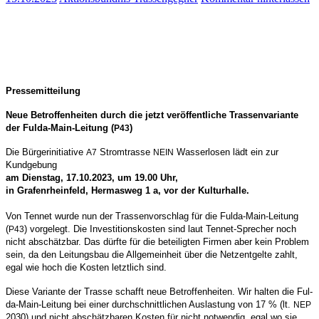
Pres­se­mit­tei­lung
Neue Betrof­fen­hei­ten durch die jetzt ver­öf­fent­li­che Trassenvariante
der Ful­da-Main-Lei­tung (
)
P43
Die Bür­ger­initia­ti­ve
Strom­tras­se
Was­ser­lo­sen lädt ein zur
A7
NEIN
Kundgebung
am Diens­tag, 17.10.2023, um 19.00 Uhr,
in Gra­fen­rhein­feld, Her­mas­weg 1 a, vor der Kulturhalle.
Von Ten­net wur­de nun der Tras­sen­vor­schlag für die Ful­da-Main-Lei­tung
(
) vor­ge­legt. Die Inves­ti­ti­ons­kos­ten sind laut Ten­net-Spre­cher noch
P43
nicht abschätz­bar. Das dürf­te für die betei­lig­ten Fir­men aber kein Pro­blem
sein, da den Lei­tungs­bau die All­ge­mein­heit über die Netz­ent­gel­te zahlt,
egal wie hoch die Kos­ten letzt­lich sind.
Die­se Vari­an­te der Tras­se schafft neue Betrof­fen­hei­ten. Wir hal­ten die Ful­
da-Main-Lei­tung bei einer durch­schnitt­li­chen Aus­las­tung von 17 % (lt.
NEP
2030) und nicht abschätz­ba­ren Kos­ten für nicht not­wen­dig, egal wo sie