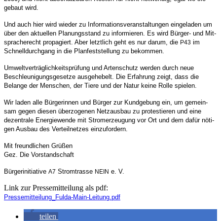
gebaut wird.
Und auch hier wird wie­der zu Infor­ma­ti­ons­ver­an­stal­tun­gen ein­ge­la­den um
über den aktu­el­len Pla­nungs­stand zu infor­mie­ren. Es wird Bür­ger- und Mit­
spra­che­recht pro­pa­giert. Aber letzt­lich geht es nur dar­um, die
im
P43
Schnell­durch­gang in die Plan­fest­stel­lung zu bekommen.
Umwelt­ver­träg­lich­keits­prü­fung und Arten­schutz wer­den durch neue
Beschleu­ni­gungs­ge­set­ze aus­ge­he­belt. Die Erfah­rung zeigt, dass die
Belan­ge der Men­schen, der Tie­re und der Natur kei­ne Rol­le spielen.
Wir laden alle Bür­ge­rin­nen und Bür­ger zur Kund­ge­bung ein, um gemein­
sam gegen die­sen über­zo­ge­nen Netz­aus­bau zu pro­tes­tie­ren und eine
dezen­tra­le Ener­gie­wen­de mit Strom­erzeu­gung vor Ort und dem dafür nöti­
gen Aus­bau des Ver­teil­net­zes einzufordern.
Mit freund­li­chen Grüßen
Gez. Die Vorstandschaft
Bür­ger­initia­ti­ve
Strom­tras­se
e. V.
A7
NEIN
Link zur Pres­se­mit­tei­lung als pdf:
Pressemitteilung_Fulda-Main-Leitung.pdf
tei­len