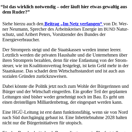
“
Ist das wirk­lich not­wen­dig – oder läuft hier etwas gewal­tig aus
dem Ruder?”
Sie­he hier­zu auch den
Bei­trag „Im Netz ver­fan­gen“
von Dr. Wer­
ner Neu­mann, Spre­cher des Arbeits­krei­ses Ener­gie im
Natur­
BUND
schutz, und Ari­bert Peters, Vor­sit­zen­der des Bun­des der
Energieverbraucher.
Der Strom­preis steigt und die Staats­kas­sen wer­den immer lee­rer.
Letzt­lich wer­den die pri­va­ten Haus­hal­te und die Unter­neh­men über
ihren Strom­preis bezah­len, denn für eine Ent­las­tung von der Strom­
steu­er, wie im Koali­ti­ons­ver­trag fest­ge­legt, ist kein Geld mehr in der
Staats­kas­se. Das scha­det dem Wirt­schafts­stand­ort und ist auch aus
sozia­len Grün­den zurück­zu­wei­sen.
Dabei könn­te die Poli­tik jetzt noch zum Woh­le der Bür­ge­rin­nen und
Bür­ger und der Wirt­schaft ein­grei­fen. Ein gro­ßer Teil der geplan­ten
Lei­tun­gen sind bis­her weder geneh­migt noch im Bau. Es geht um
einen drei­stel­li­gen Mil­li­ar­den­be­trag, der ein­ge­spart wer­den kann.
Eine HGÜ-Lei­tung ist erst dann funk­ti­ons­fä­hig, wenn sie von Nord
nach Süd durch­gän­gig gebaut ist. Eine Inbe­trieb­nah­me 2028 hal­ten
nicht nur die Bür­ger­initia­ti­ven für uto­pisch.