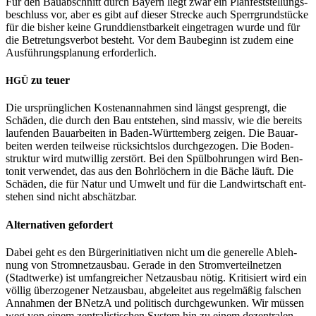
Für den Bau­ab­schnitt durch Bay­ern liegt zwar ein Plan­fest­stel­lungs­
be­schluss vor, aber es gibt auf die­ser Stre­cke auch Sperr­grund­stü­cke
für die bis­her kei­ne Grund­dienst­bar­keit ein­ge­tra­gen wur­de und für
die Betre­tungs­ver­bot besteht. Vor dem Bau­be­ginn ist zudem eine
Aus­füh­rungs­pla­nung erfor­der­lich.
zu teu­er
HGÜ
Die ursprüng­li­chen Kos­ten­an­nah­men sind längst gesprengt, die
Schä­den, die durch den Bau ent­ste­hen, sind mas­siv, wie die bereits
lau­fen­den Bau­ar­bei­ten in Baden-Würt­tem­berg zei­gen. Die Bau­ar­
bei­ten wer­den teil­wei­se rück­sichts­los durch­ge­zo­gen. Die Boden­
struk­tur wird mut­wil­lig zer­stört. Bei den Spül­boh­run­gen wird Ben­
to­nit ver­wen­det, das aus den Bohr­lö­chern in die Bäche läuft. Die
Schä­den, die für Natur und Umwelt und für die Land­wirt­schaft ent­
ste­hen sind nicht abschätz­bar.
Alter­na­ti­ven gefor­dert
Dabei geht es den Bür­ger­initia­ti­ven nicht um die gene­rel­le Ableh­
nung von Strom­netz­aus­bau. Gera­de in den Strom­ver­teil­net­zen
(Stadt­wer­ke) ist umfang­rei­cher Netz­aus­bau nötig. Kri­ti­siert wird ein
völ­lig über­zo­ge­ner Netz­aus­bau, abge­lei­tet aus regel­mä­ßig fal­schen
Annah­men der BNetzA und poli­tisch durch­ge­wun­ken. Wir müs­sen
weg von einem zen­tra­lis­ti­schen Sys­tem hin zu einem dezen­tra­len