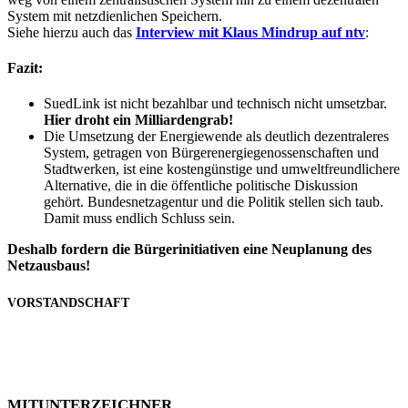
Sys­tem mit netz­dien­li­chen Speichern.
Sie­he hier­zu auch das
Inter­view mit Klaus Min­drup auf ntv
:
Fazit:
Sued­Link ist nicht bezahl­bar und tech­nisch nicht umsetzbar.
Hier droht ein Mil­li­ar­den­grab!
Die Umset­zung der Ener­gie­wen­de als deut­lich dezen­tra­le­res
Sys­tem, getra­gen von Bür­ger­en­er­gie­ge­nos­sen­schaf­ten und
Stadt­wer­ken, ist eine kos­ten­güns­ti­ge und umwelt­freund­li­che­re
Alter­na­ti­ve, die in die öffent­li­che poli­ti­sche Dis­kus­si­on
gehört. Bun­des­netz­agen­tur und die Poli­tik stel­len sich taub.
Damit muss end­lich Schluss sein.
Des­halb for­dern die Bür­ger­initia­ti­ven eine Neu­pla­nung des
Netz­aus­baus!
VORSTANDSCHAFT
MITUNTERZEICHNER