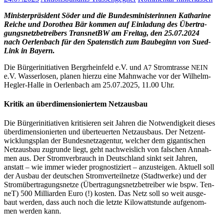
Minis­ter­prä­si­dent Söder und die Bun­des­mi­nis­te­rin­nen Katha­ri­ne
Rei­che und Doro­thea Bär kom­men auf Ein­la­dung des Über­tra­
gungs­netz­be­trei­bers Trans­netBW am Frei­tag, den 25.07.2024
nach Oer­len­bach für den Spa­ten­stich zum Bau­be­ginn von Sued­
Link in Bay­ern.
Die Bür­ger­initia­ti­ven Berg­rhein­feld e.V. und
Strom­tras­se
A7
NEIN
e.V. Was­ser­lo­sen, pla­nen hier­zu eine Mahn­wa­che vor der Wil­helm-
Heg­ler-Hal­le in Oer­len­bach am 25.07.2025, 11.00 Uhr.
Kri­tik an über­di­men­sio­nier­tem Netz­aus­bau
Die Bür­ger­initia­ti­ven kri­ti­sie­ren seit Jah­ren die Not­wen­dig­keit die­ses
über­di­men­sio­nier­ten und über­teu­er­ten Netz­aus­baus. Der Netz­ent­
wick­lungs­plan der Bun­des­netz­agen­tur, wel­cher dem gigan­ti­schen
Netz­aus­bau zugrun­de liegt, geht nach­weis­lich von fal­schen Annah­
men aus. Der Strom­ver­brauch in Deutsch­land sinkt seit Jah­ren,
anstatt – wie immer wie­der pro­gnos­ti­ziert – anzu­stei­gen. Aktu­ell soll
der Aus­bau der deut­schen Strom­ver­teil­net­ze (Stadt­wer­ke) und der
Strom­über­tra­gungs­net­ze (Über­tra­gungs­netz­be­trei­ber wie bspw. Ten­
neT) 500 Mil­li­ar­den Euro (!) kos­ten. Das Netz soll so weit aus­ge­
baut wer­den, dass auch noch die letz­te Kilo­watt­stun­de auf­ge­nom­
men wer­den kann.