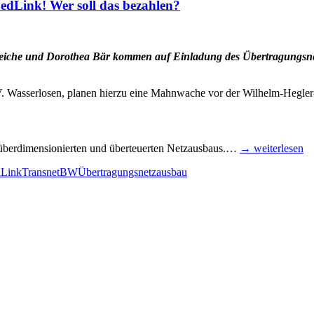
 Sued­Link! Wer soll das bezahlen?
­ne Rei­che und Doro­thea Bär kom­men auf Ein­la­dung des Über­tra­gungs­
. Was­ser­lo­sen, pla­nen hier­zu eine Mahn­wa­che vor der Wil­helm-Heg­­le
es über­di­men­sio­nier­ten und über­teu­er­ten Netz­aus­baus.…
→ wei­ter­le­sen
Link
TransnetBW
Übertragungsnetzausbau