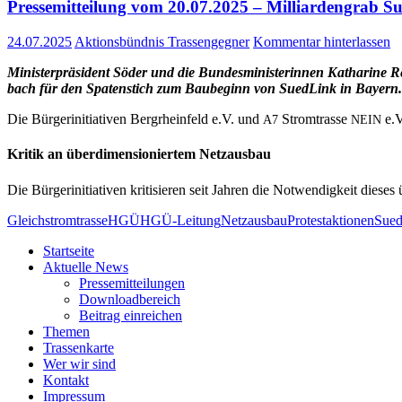
Pres­se­mit­tei­lung vom 20.07.2025 – Mil­li­ar­den­grab
24.07.2025
Aktionsbündnis Trassengegner
Kommentar hinterlassen
Minis­ter­prä­si­dent Söder und die Bun­des­mi­nis­te­rin­nen Katha­ri
bach für den Spa­ten­stich zum Bau­be­ginn von Sued­Link in Bay­ern.
Die Bür­ger­initia­ti­ven Berg­rhein­feld e.V. und
Strom­tras­se
e.V
A7
NEIN
Kri­tik an über­di­men­sio­nier­tem Netz­aus­bau
Die Bür­ger­initia­ti­ven kri­ti­sie­ren seit Jah­ren die Not­wen­dig­keit die­s
Gleichstromtrasse
HGÜ
HGÜ-Leitung
Netzausbau
Protestaktionen
Sued
Start­sei­te
Aktu­el­le News
Pres­se­mit­tei­lun­gen
Down­load­be­reich
Bei­trag einreichen
The­men
Tras­sen­kar­te
Wer wir sind
Kon­takt
Impres­sum