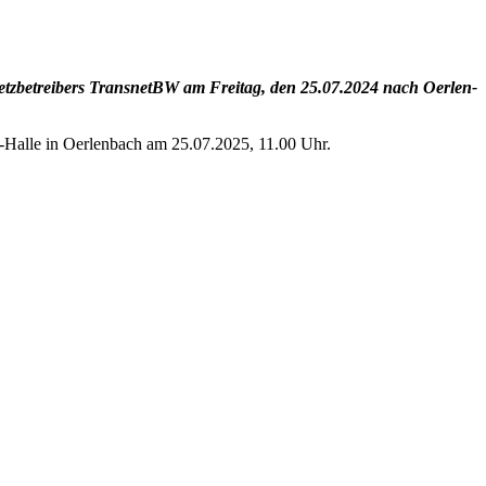
netz­be­trei­bers Trans­netBW am Frei­tag, den 25.07.2024 nach Oer­len­
r-Hal­­le in Oer­len­bach am 25.07.2025, 11.00 Uhr.