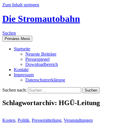
Zum Inhalt springen
Die Stromautobahn
Suchen
Primäres Menü
Start­sei­te
Neu­es­te Beiträge
Pres­se­spie­gel
Down­load­be­reich
Kon­takt
Impres­sum
Daten­schutz­er­klä­rung
Suchen nach:
Schlagwortarchiv: HGÜ-Leitung
Kosten
,
Politik
,
Pressemitteilung
,
Veranstaltungen