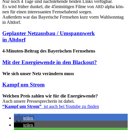
Nur noch 4 Tage sind nach­ste­hen­de bei­den Links verfügbar.
Es wird frü­her dun­kel, die 45minütigen Fil­me von
alpha kön­
ARD
nen für einen inter­es­san­ten Fern­seh­abend sorgen.
Außer­dem war das Baye­ri­sche Fern­se­hen kurz vorm Wahl­sonn­tag
in Altdorf.
Geplan­ter Netz­aus­bau / Umspannwerk
in Altdorf
4‑Mi­nu­ten-Bei­trag des Baye­ri­schen Fernsehens
Mit der Ener­gie­wen­de in den Blackout?
Wie sich unser Netz ver­än­dern muss
Kampf um Strom
Wel­chen Preis zah­len wir für die Energiewende?
Auch unse­re Pres­se­spre­che­rin ist dabei.
“Kampf um Strom”
ist auch bei You­tube zu finden
tei­len
tei­len