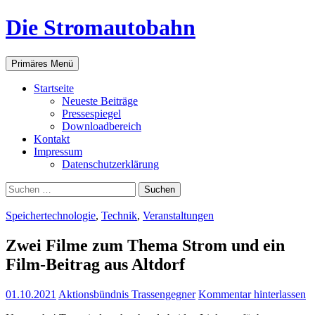
Zum
Die Stromautobahn
Inhalt
springen
Suchen
Primäres Menü
Start­sei­te
Neu­es­te Beiträge
Pres­se­spie­gel
Down­load­be­reich
Kon­takt
Impres­sum
Daten­schutz­er­klä­rung
Suchen
nach:
Speichertechnologie
,
Technik
,
Veranstaltungen
Zwei Fil­me zum The­ma Strom und ein
Film-Bei­trag aus Altdorf
01.10.2021
Aktionsbündnis Trassengegner
Kommentar hinterlassen