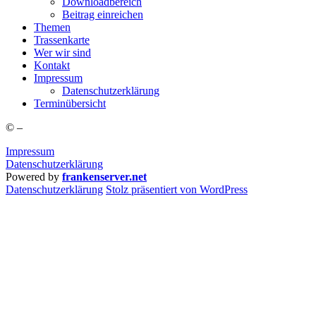
Down­load­be­reich
Bei­trag einreichen
The­men
Tras­sen­kar­te
Wer wir sind
Kon­takt
Impres­sum
Daten­schutz­er­klä­rung
Ter­min­über­sicht
©
–
Impressum
Datenschutzerklärung
Powered by
frankenserver.net
Daten­schutz­er­klä­rung
Stolz präsentiert von WordPress