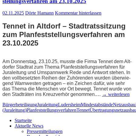
stel­lungs­ver­fah­ren am 23.10.2025
02.11.2025
Dörte Hamann
Kommentar hinterlassen
Ten­net in Alt­dorf – Stadt­rats­sit­zung
zum Plan­fest­stel­lungs­ver­fah­ren am
23.10.2025
Am Don­ners­tag, 23.10.25, muss­te die Fir­ma Ten­net dem Alt­
dor­fer Stadt­rat zum The­ma Plan­fest­stel­lungs­ver­fah­ren für
Jura­lei­tung und Umspann­werk Rede und Ant­wort ste­hen. In
den voll­be­setz­ten Rei­hen der Zuhö­ren­den wur­den über­wie­
gend Warn­wes­ten getra­gen – ein Zei­chen dafür, wie sehr
das The­ma die Men­schen vor Ort bewegt. Ten­net wur­de von
den Stadt­rä­ten ins Kreuz­ver­hör genom­men.
…
→ wei­ter­le­sen
Bürgerbeteiligung
Juraleitung
Ludersheim
Mindestabstände
Netzausbau
(Juraleitung)
Planfeststellungsverfahren
Tennet
Übertragungsnetzausba
Start­sei­te
Aktu­el­le News
Pres­se­mit­tei­lun­gen