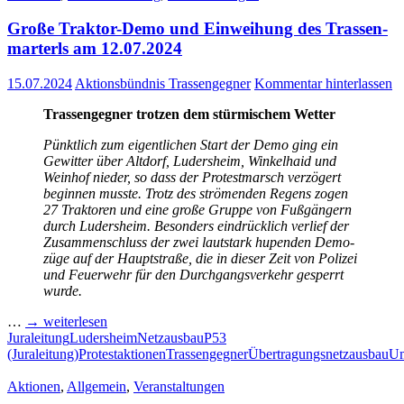
Gro­ße Trak­tor-Demo und Ein­wei­hung des Tras­sen­
mar­terls am 12.07.2024
15.07.2024
Aktionsbündnis Trassengegner
Kommentar hinterlassen
Tras­sen­geg­ner trot­zen dem stür­mi­schem Wetter
Pünkt­lich zum eigent­li­chen Start der Demo ging ein
Gewit­ter über Alt­dorf, Luders­heim, Win­kel­haid und
Wein­hof nie­der, so dass der Pro­test­marsch ver­zö­gert
begin­nen muss­te. Trotz des strö­men­den Regens zogen
27 Trak­to­ren und eine gro­ße Grup­pe von Fuß­gän­gern
durch Luders­heim. Beson­ders ein­drück­lich ver­lief der
Zusam­men­schluss der zwei laut­stark hupen­den Demo­
zü­ge auf der Haupt­stra­ße, die in die­ser Zeit von Poli­zei
und Feu­er­wehr für den Durch­gangs­ver­kehr gesperrt
wurde.
…
→ wei­ter­le­sen
Juraleitung
Ludersheim
Netzausbau
P53
(Juraleitung)
Protestaktionen
Trassengegner
Übertragungsnetzausbau
Um
Aktionen
,
Allgemein
,
Veranstaltungen