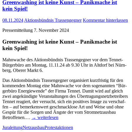
Green­wa­shing ist kei­ne Kunst – Panik­ma­che ist
kein Spiel!
08.11.2024
Aktionsbündnis Trassengegner
Kommentar hinterlassen
Pres­se­mit­tei­lung 7. Novem­ber 2024
Green­wa­shing ist kei­ne Kunst – Panik­ma­che ist
kein Spiel!
Mahn­wa­che des Akti­ons­bünd­nis Tras­sen­geg­ner vor dem Ten­­net-
Bür­­ger­­bü­­ro am Mon­tag, 11.11.24 ab 9.30 Uhr in Alt­dorf bei Nürn­
berg, Obe­rer Markt 6.
Das Akti­ons­bünd­nis Tras­sen­geg­ner orga­ni­siert kurz­fris­tig für den
kom­men­den Mon­tag eine Mahn­wa­che vor dem soge­nann­ten “Bür­
ger­bü­ro Ener­gie­wen­de” der Fir­ma Ten­net. Damit wird auf gleich
zwei ange­kün­dig­te Ver­an­stal­tun­gen des Über­tra­gungs­netz­be­trei­bers
Ten­net reagiert, der ver­sucht, sich ein posi­ti­ves Image zu ver­schaf­
fen – auf bemer­kens­wert geschmack­lo­se Art und Wei­se und ohne
Gespür für die Sor­gen und Ängs­te der vom Strom­netz­aus­bau
Betrof­fe­nen.…
→ wei­ter­le­sen
Juraleitung
Netzausbau
Protestaktionen