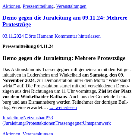
Aktionen
,
Pressemitteilung
,
Veranstaltungen
Demo gegen die Jura­lei­tung am 09.11.24: Meh­re­re
Protestzüge
03.11.2024
Dörte Hamann
Kommentar hinterlassen
Pres­se­mit­tei­lung 04.11.24
Demo gegen die Jura­lei­tung: Meh­re­re Protestzüge
Das Akti­ons­bünd­nis Tras­sen­geg­ner ruft gemein­sam mit den Bür­ger­
initia­ti­ven in Luders­heim und Win­kel­haid
am Sams­tag, den 09.
Novem­ber 2024
, zur Demons­tra­ti­on unter dem Mot­to “Wider­stand
wirkt!” auf. Die Pro­test­ak­ti­on star­tet mit drei ver­schie­de­nen Demo­
zü­gen aus drei Rich­tun­gen um 11 Uhr vor­mit­tags,
Ziel ist der Platz
vor dem Win­kel­hai­der Rat­haus
. Auch aus der Gemein­de Lein­
burg und aus Eis­manns­berg wer­den Teil­neh­mer der dor­ti­gen Bul­l­­
dog-Ver­­ei­­ne erwar­tet.…
→ wei­ter­le­sen
Juraleitung
Netzausbau
P53
(Juraleitung)
Protestaktionen
Trassengegner
Umspannwerk
Aktionen
,
Veranstaltungen