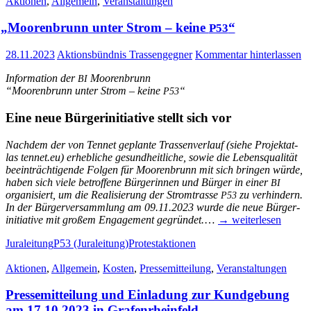
Aktionen
,
Allgemein
,
Veranstaltungen
„
Moo­ren­brunn unter Strom – kei­ne
“
P53
28.11.2023
Aktionsbündnis Trassengegner
Kommentar hinterlassen
Infor­ma­ti­on der
Moorenbrunn
BI
“Moo­ren­brunn unter Strom – kei­ne
“
P53
Eine neue Bür­ger­initia­ti­ve stellt sich vor
Nach­dem der von Ten­net geplan­te Tras­sen­ver­lauf (sie­he Pro­jekt­at­
las tennet.eu) erheb­li­che gesund­heit­li­che, sowie die Lebens­qua­li­tät
beein­träch­ti­gen­de Fol­gen für Moo­ren­brunn mit sich brin­gen wür­de,
haben sich vie­le betrof­fe­ne Bür­ge­rin­nen und Bür­ger in einer
BI
orga­ni­siert, um die Rea­li­sie­rung der Strom­tras­se
zu ver­hin­dern.
P53
In der Bür­ger­ver­samm­lung am 09.11.2023 wur­de die neue Bür­ger­
initia­ti­ve mit gro­ßem Enga­ge­ment gegrün­det.
…
→ wei­ter­le­sen
Juraleitung
P53 (Juraleitung)
Protestaktionen
Aktionen
,
Allgemein
,
Kosten
,
Pressemitteilung
,
Veranstaltungen
Pres­se­mit­tei­lung und Ein­la­dung zur Kund­ge­bung
am 17.10.2023 in Grafenrheinfeld