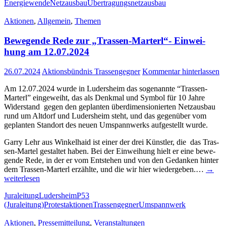
Energiewende
Netzausbau
Übertragungsnetzausbau
Aktionen
,
Allgemein
,
Themen
Bewe­gen­de Rede zur „Tras­sen-Mar­terl“- Ein­wei­
hung am 12.07.2024
26.07.2024
Aktionsbündnis Trassengegner
Kommentar hinterlassen
Am 12.07.2024 wur­de in Luders­heim das soge­nann­te “Tras­­sen-
Mar­­terl” ein­ge­weiht, das als Denk­mal und Sym­bol für 10 Jah­re
Wider­stand gegen den geplan­ten über­di­men­sio­nier­ten Netz­aus­bau
rund um Alt­dorf und Luders­heim steht, und das gegen­über vom
geplan­ten Stand­ort des neu­en Umspann­werks auf­ge­stellt wurde.
Gar­ry Lehr aus Win­kel­haid ist einer der drei Künst­ler, die das Tras­­
sen-Mar­­tel gestal­tet haben. Bei der Ein­wei­hung hielt er eine bewe­
gen­de Rede, in der er vom Ent­ste­hen und von den Gedan­ken hin­ter
dem Tras­­sen-Mar­­terl erzähl­te, und die wir hier wie­der­ge­ben.…
→
wei­ter­le­sen
Juraleitung
Ludersheim
P53
(Juraleitung)
Protestaktionen
Trassengegner
Umspannwerk
Aktionen
,
Pressemitteilung
,
Veranstaltungen