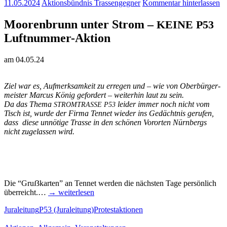
11.05.2024
Aktionsbündnis Trassengegner
Kommentar hinterlassen
Moo­ren­brunn unter Strom –
KEINE
P53
Luft­num­­mer-Akti­on
am 04.05.24
Ziel war es, Auf­merk­sam­keit zu erre­gen und – wie von Ober­bür­ger­
meis­ter Mar­cus König gefor­dert – wei­ter­hin laut zu sein.
Da das The­ma
lei­der immer noch nicht vom
STROMTRASSE
P53
Tisch ist, wur­de der Fir­ma Ten­net wie­der ins Gedächt­nis geru­fen,
dass die­se unnö­ti­ge Tras­se in den schö­nen Vor­or­ten Nürn­bergs
nicht zuge­las­sen wird.
Die “Gruẞ­kar­ten” an Ten­net wer­den die nächs­ten Tage per­sön­lich
über­reicht.…
→ wei­ter­le­sen
Juraleitung
P53 (Juraleitung)
Protestaktionen