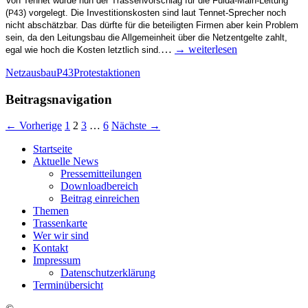
Von Ten­net wur­de nun der Tras­sen­vor­schlag für die Ful­­da-Main-Lei­­tung
(
) vor­ge­legt. Die Inves­ti­ti­ons­kos­ten sind laut Ten­­net-Spre­cher noch
P43
nicht abschätz­bar. Das dürf­te für die betei­lig­ten Fir­men aber kein Pro­blem
sein, da den Lei­tungs­bau die All­ge­mein­heit über die Netz­ent­gel­te zahlt,
…
→ wei­ter­le­sen
egal wie hoch die Kos­ten letzt­lich sind.
Netzausbau
P43
Protestaktionen
Beitragsnavigation
← Vorherige
1
2
3
…
6
Nächste →
Start­sei­te
Aktu­el­le News
Pres­se­mit­tei­lun­gen
Down­load­be­reich
Bei­trag einreichen
The­men
Tras­sen­kar­te
Wer wir sind
Kon­takt
Impres­sum
Daten­schutz­er­klä­rung
Ter­min­über­sicht