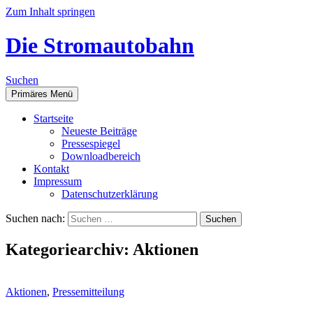
Zum Inhalt springen
Die Stromautobahn
Suchen
Primäres Menü
Start­sei­te
Neu­es­te Beiträge
Pres­se­spie­gel
Down­load­be­reich
Kon­takt
Impres­sum
Daten­schutz­er­klä­rung
Suchen nach:
Kategoriearchiv: Aktionen
Aktionen
,
Pressemitteilung