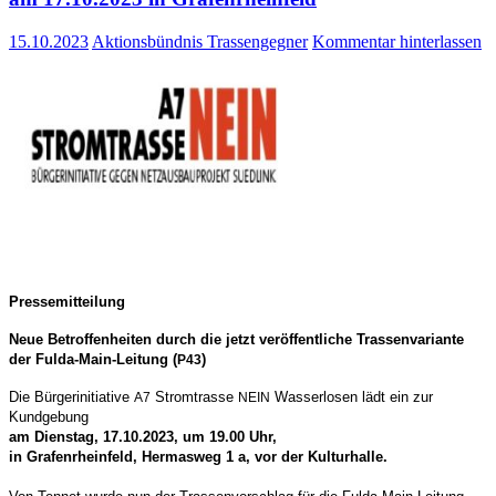
15.10.2023
Aktionsbündnis Trassengegner
Kommentar hinterlassen
Pres­se­mit­tei­lung
Neue Betrof­fen­hei­ten durch die jetzt ver­öf­fent­li­che Trassenvariante
der Ful­­da-Main-Lei­­tung (
)
P43
Die Bür­ger­initia­ti­ve
Strom­tras­se
Was­ser­lo­sen lädt ein zur
A7
NEIN
Kundgebung
am Diens­tag, 17.10.2023, um 19.00 Uhr,
in Gra­fen­rhein­feld, Her­mas­weg 1 a, vor der Kulturhalle.