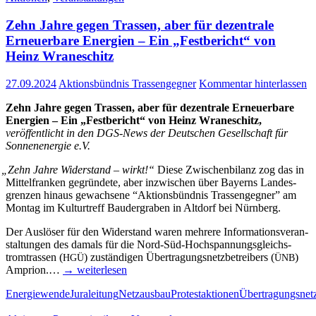
Zehn Jah­re gegen Tras­sen, aber für dezen­tra­le
Erneu­er­ba­re Ener­gien – Ein „Fest­be­richt“ von
Heinz Wraneschitz
27.09.2024
Aktionsbündnis Trassengegner
Kommentar hinterlassen
Zehn Jah­re gegen Tras­sen, aber für dezen­tra­le Erneu­er­ba­re
Ener­gien – Ein „Fest­be­richt“ von Heinz Wraneschitz,
ver­öf­fent­licht in den DGS-News der
Deut­schen Gesell­schaft für
Son­nen­en­er­gie e.V.
„
Zehn Jah­re Wider­stand – wirkt!“
Die­se Zwi­schen­bi­lanz zog das in
Mit­tel­fran­ken gegrün­de­te, aber inzwi­schen über Bay­erns Lan­des­
gren­zen hin­aus gewach­se­ne “Akti­ons­bünd­nis Tras­sen­geg­ner” am
Mon­tag im Kul­tur­treff Bau­der­gra­ben in Alt­dorf bei Nürnberg.
Der Aus­lö­ser für den Wider­stand waren meh­re­re Infor­ma­ti­ons­ver­an­
stal­tun­gen des damals für die Nord-Süd-Hoch­­span­­nungs­­­gleich­s­
trom­­tras­­sen (
) zustän­di­gen Über­tra­gungs­netz­be­trei­bers (
)
HGÜ
ÜNB
Ampri­on.…
→ wei­ter­le­sen
Energiewende
Juraleitung
Netzausbau
Protestaktionen
Übertragungsnet