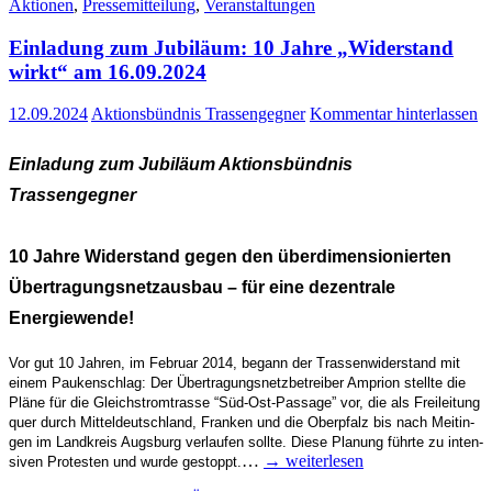
Aktionen
,
Pressemitteilung
,
Veranstaltungen
Ein­la­dung zum Jubi­lä­um: 10 Jah­re „Wider­stand
wirkt“ am 16.09.2024
12.09.2024
Aktionsbündnis Trassengegner
Kommentar hinterlassen
Ein­la­dung zum Jubi­lä­um Akti­ons­bünd­nis
Trassengegner
10 Jah­re Wider­stand gegen den über­di­men­sio­nier­ten
Über­tra­gungs­netz­aus­bau – für eine dezen­tra­le
Energiewende!
Vor gut 10 Jah­ren, im Febru­ar 2014, begann der Tras­sen­wi­der­stand mit
einem Pau­ken­schlag: Der Über­tra­gungs­netz­be­trei­ber Ampri­on stell­te die
Plä­ne für die Gleich­strom­tras­se “Süd-Ost-Pas­­sa­­ge” vor, die als Frei­lei­tung
quer durch Mit­tel­deutsch­land, Fran­ken und die Ober­pfalz bis nach Meit­in­
gen im Land­kreis Augs­burg ver­lau­fen soll­te. Die­se Pla­nung führ­te zu inten­
…
→ wei­ter­le­sen
si­ven Pro­tes­ten und wur­de gestoppt.