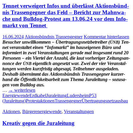
Ten­net ver­wei­gert Infos und über­lässt Akti­ons­bünd­
nis Tras­sen­geg­ner das Feld – Bericht zur Mahn­wa­
che und Bull­dog-Pro­test am 13.06.24 vor dem Info­
markt von Tennet
16.06.2024
Aktionsbündnis Trassengegner
Kommentar hinterlassen
Besu­cher unwill­kom­men – Über­tra­gungs­netz­be­trei­ber (
) Ten­
ÜNB
net ver­an­stal­tet einen “Info­markt” im haus­ei­ge­nen Büro und
infor­miert in zwei Ver­an­stal­tun­gen gera­de mal ins­ge­samt rund 20
Per­so­nen – ein Vier­tel der Anzahl, die laut vor­he­ri­ger Zei­tungs­an­
non­ce der
eigent­lich ange­setzt war. Zwei der vier Ver­an­stal­
ÜNB
tun­gen wer­den kurz­fris­tig abge­sagt, Teil­neh­mer ausgeladen.
Des­halb über­nimmt das
Akti­ons­bünd­nis Tras­sen­geg­ner
kur­zer­
hand die Öffent­lich­keits­ar­beit zum The­ma Jura­lei­tung – sozu­sa­
gen vom Bull­dog aus.
…
→ wei­ter­le­sen
Energiewende
Erdkabel
Juraleitung
Ludersheim
P53
(Juraleitung)
Protestaktionen
Trassengegner
Übertragungsnetzausbau
Aktionen
,
Bürgerenergiewende
,
Veranstaltungen
Krea­tiv gegen die Juraleitung